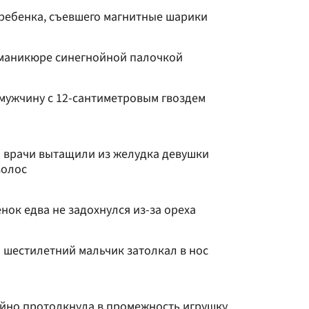
 ребенка, съевшего магнитные шарики
 маникюре синегнойной палочкой
 мужчину с 12-сантиметровым гвоздем
 врачи вытащили из желудка девушки
волос
ок едва не задохнулся из-за ореха
 шестилетний мальчик затолкал в нос
айно протолкнула в промежность игрушку,