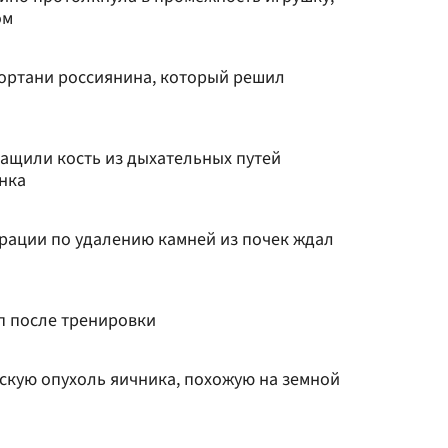
ом
гортани россиянина, который решил
ащили кость из дыхательных путей
нка
ерации по удалению камней из почек ждал
п после тренировки
тскую опухоль яичника, похожую на земной