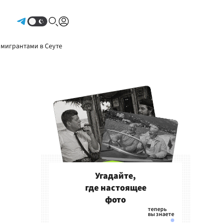
Авторизоваться
 мигрантами в Сеуте
Угадайте,
где настоящее
фото