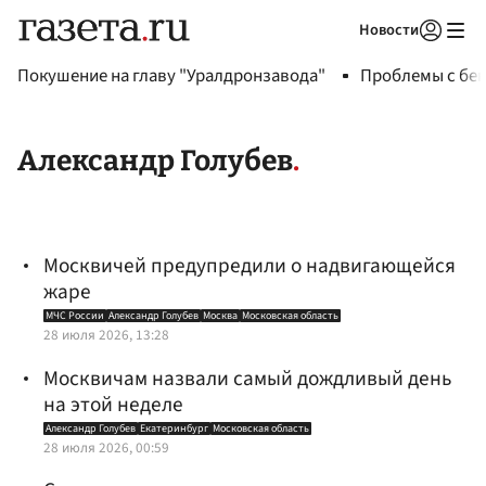
Новости
Авторизоваться
Покушение на главу "Уралдронзавода"
Проблемы с бен
Александр Голубев
Москвичей предупредили о надвигающейся
жаре
МЧС России
Александр Голубев
Москва
Московская область
28 июля 2026, 13:28
Москвичам назвали самый дождливый день
на этой неделе
Александр Голубев
Екатеринбург
Московская область
28 июля 2026, 00:59