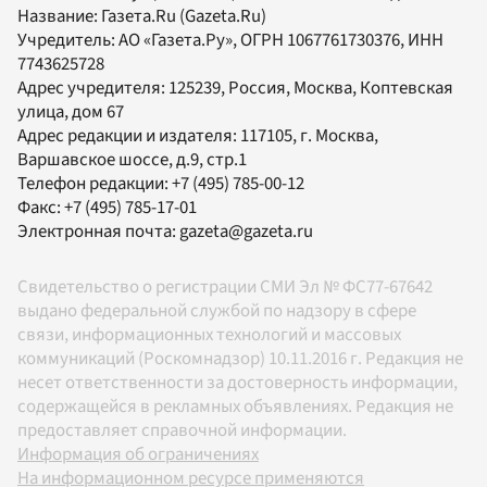
Название:
Газета.Ru
(Gazeta.Ru)
Учредитель:
АО «Газета.Ру»
, ОГРН 1067761730376, ИНН
7743625728
Адрес учредителя: 125239, Россия, Москва, Коптевская
улица, дом 67
Адрес редакции и издателя:
117105
, г.
Москва
,
Варшавское шоссе, д.9, стр.1
Телефон редакции:
+7 (495) 785-00-12
Факс:
+7 (495) 785-17-01
Электронная почта:
gazeta@gazeta.ru
Свидетельство о регистрации СМИ Эл № ФС77-67642
выдано федеральной службой по надзору в сфере
связи, информационных технологий и массовых
коммуникаций (Роскомнадзор) 10.11.2016 г. Редакция не
несет ответственности за достоверность информации,
содержащейся в рекламных объявлениях. Редакция не
предоставляет справочной информации.
Информация об ограничениях
На информационном ресурсе применяются