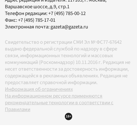
Варшавское шоссе, д.9, стр.1
Телефон редакции:
+7 (495) 785-00-12
Факс:
+7 (495) 785-17-01
Электронная почта:
gazeta@gazeta.ru
Свидетельство о регистрации СМИ Эл № ФС77-67642
выдано федеральной службой по надзору в сфере
связи, информационных технологий и массовых
коммуникаций (Роскомнадзор) 10.11.2016 г. Редакция не
несет ответственности за достоверность информации,
содержащейся в рекламных объявлениях. Редакция не
предоставляет справочной информации.
Информация об ограничениях
На информационном ресурсе применяются
рекомендательные технологии в соответствии с
Правилами
18+