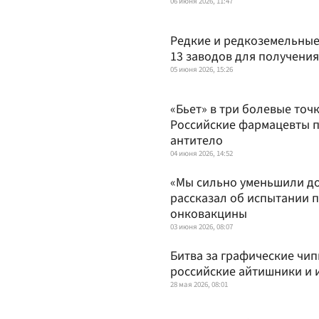
06 июня 2026, 11:47
Редкие и редкоземельные
13 заводов для получени
05 июня 2026, 15:26
«Бьет» в три болевые точ
Российские фармацевты 
антитело
04 июня 2026, 14:52
«Мы сильно уменьшили до
рассказал об испытании 
онковакцины
03 июня 2026, 08:07
Битва за графические чип
российские айтишники и
28 мая 2026, 08:01