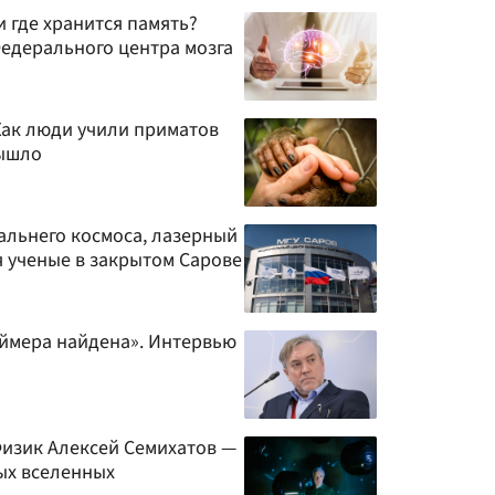
и где хранится память?
едерального центра мозга
Как люди учили приматов
вышло
альнего космоса, лазерный
я ученые в закрытом Сарове
ймера найдена». Интервью
Физик Алексей Семихатов —
ых вселенных