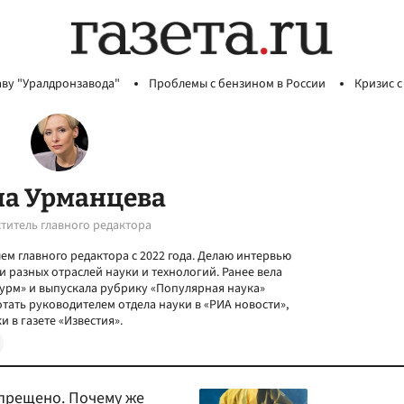
аву "Уралдронзавода"
Проблемы с бензином в России
Кризис с
а Урманцева
титель главного редактора
лем главного редактора с 2022 года. Делаю интервью
 разных отраслей науки и технологий. Ранее вела
урм» и выпускала рубрику «Популярная наука»
тать руководителем отдела науки в «РИА новости»,
 в газете «Известия».
прещено. Почему же