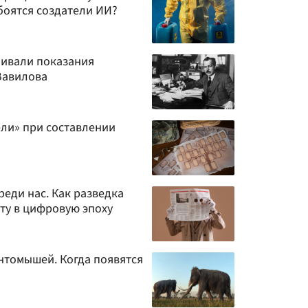
боятся создатели ИИ?
бивали показания
Вавилова
вели» при составлении
еди нас. Как разведка
ту в цифровую эпоху
нтомышей. Когда появятся