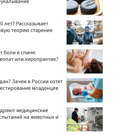
лоукалывание
0 лет? Рассказывает
овую теорию старения
т боли в спине:
теопат или хиропрактик?
дан? Зачем в России хотят
тестирование младенцев
недряют медицинские
испытаний на животных и