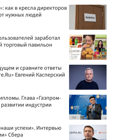
»: как в кресла директоров
ют нужных людей
ользователей заработал
й торговый павильон
дущем и сравните ответы
ете.Ru» Евгений Касперский
ипломы. Глава «Газпром-
 развитии индустрии
 наши успехи». Интервью
ии» Сбера