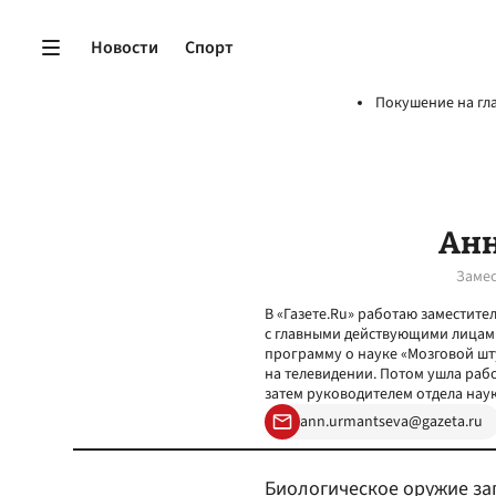
Новости
Спорт
Покушение на гл
Анн
Замес
В «Газете.Ru» работаю заместите
с главными действующими лицами
программу о науке «Мозговой шт
на телевидении. Потом ушла рабо
затем руководителем отдела науки
ann.urmantseva@gazeta.ru
Биологическое оружие за