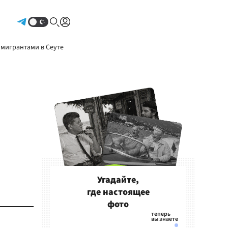
Авторизоваться
 мигрантами в Сеуте
Угадайте,
где настоящее
фото