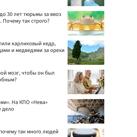
до 30 лет тюрьмы за ввоз
 Почему так строго?
тили карликовый кедр,
цами и медведями за орехи
ой мозг, чтобы он был
обным?
ями». На КПО «Нева»
е дело
 почему так много людей