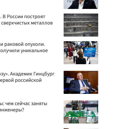
. В России построят
я сверхчистых металлов
ки раковой опухоли.
получили уникальное
зу». Академик Гинцбург
первой российской
ы: чем сейчас заняты
 инженеры?