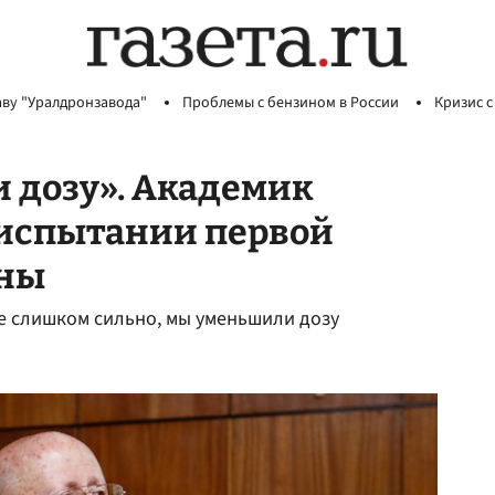
аву "Уралдронзавода"
Проблемы с бензином в России
Кризис с
 дозу». Академик
 испытании первой
ины
е слишком сильно, мы уменьшили дозу