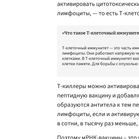
активировать цитотоксически
лимфоциты, — то есть Т-клет
«Что такое Т-клеточный иммуните
Т-клеточный иммунитет — это часть имм
лимфоциты. Они работают напрямую чер
клетками. В Т-клеточный иммунитет вход
клетки памяти. Для борьбы с опухолью
Т-киллеры можно активироват
пептидную вакцину и добавляе
образуются антитела к тем п
лимфоциты, если и активирую
в сотни, в тысячу раз меньше
Поэтому мРНК-вакцины – это