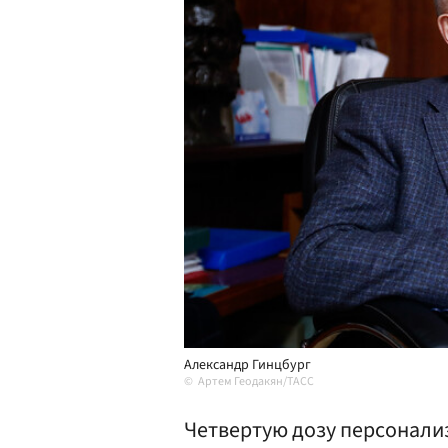
Александр Гинцбург
Артем Геодакян/ТАСС
Четвертую дозу персонал