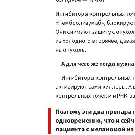
холодное — плохо.
Ингибиторы контрольных точе
«Пембролизумаб», блокируют
Они снимают защиту с опухо
из холодного в горячее, дав
на опухоль.
— А для чего же тогда нужн
— Ингибиторы контрольных то
активируют сами киллеры. А
контрольных точек и мРНК-в
Поэтому эти два препара
одновременно, что и сейч
пациента с меланомой из 