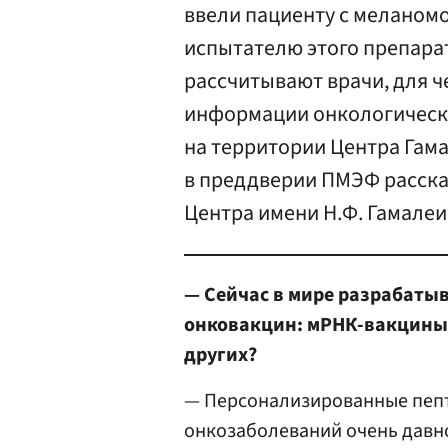
ввели пациенту с меланомо
испытателю этого препара
рассчитывают врачи, для ч
информации онкологически
на территории Центра Гама
в преддверии ПМЭФ расска
Центра имени Н.Ф. Гамалеи
— Сейчас в мире разрабаты
онковакцин: мРНК-вакцины 
других?
— Персонализированные пеп
онкозаболеваний очень давно,