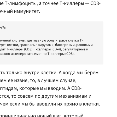
е Т-лимфоциты, а точнее Т-киллеры — СD8-
очный иммунитет.
т?»
унной системы, где главную роль играют клетки Т-
ез клетки, сражаясь с вирусами, бактериями, раковыми
ят Т-киллеры (СD8), Т-хелперы (СD-4), регуляторные и
 важно активировать именно Т-киллеры (СD8).
ь только внутри клетки. А когда мы берем
м ее извне, то, в лучшем случае,
ептидам, которые мы вводим. А CD8-
тся, то совсем по другим механизмам и
, чем если мы бы вводили их прямо в клетки.
 принципиально новый шаг, который