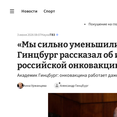
Новости
Спорт
Покушение на гл
3 июня 2026 08:07
Наука
ТВЗ
«Мы сильно уменьшили
Гинцбург рассказал об
российской онковакц
Академик Гинцбург: онковакцина работает даж
Анна Урманцева
Александр Гинцбург