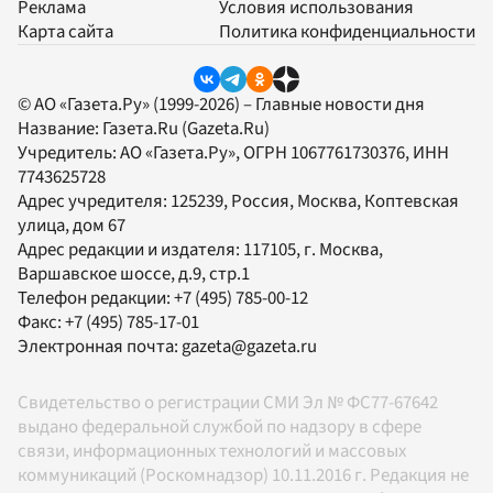
Реклама
Условия использования
Карта сайта
Политика конфиденциальности
© АО «Газета.Ру» (1999-2026) – Главные новости дня
Название:
Газета.Ru
(Gazeta.Ru)
Учредитель:
АО «Газета.Ру»
, ОГРН 1067761730376, ИНН
7743625728
Адрес учредителя: 125239, Россия, Москва, Коптевская
улица, дом 67
Адрес редакции и издателя:
117105
, г.
Москва
,
Варшавское шоссе, д.9, стр.1
Телефон редакции:
+7 (495) 785-00-12
Факс:
+7 (495) 785-17-01
Электронная почта:
gazeta@gazeta.ru
Свидетельство о регистрации СМИ Эл № ФС77-67642
выдано федеральной службой по надзору в сфере
связи, информационных технологий и массовых
коммуникаций (Роскомнадзор) 10.11.2016 г. Редакция не