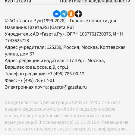
Карта сайта
Политика конфиденциальности
© АО «Газета.Ру» (1999-2026) – Главные новости дня
Название:
Газета.Ru
(Gazeta.Ru)
Учредитель:
АО «Газета.Ру»
, ОГРН 1067761730376, ИНН
7743625728
Адрес учредителя: 125239, Россия, Москва, Коптевская
улица, дом 67
Адрес редакции и издателя:
117105
, г.
Москва
,
Варшавское шоссе, д.9, стр.1
Телефон редакции:
+7 (495) 785-00-12
Факс:
+7 (495) 785-17-01
Электронная почта:
gazeta@gazeta.ru
Свидетельство о регистрации СМИ Эл № ФС77-67642
выдано федеральной службой по надзору в сфере
связи, информационных технологий и массовых
коммуникаций (Роскомнадзор) 10.11.2016 г. Редакция не
несет ответственности за достоверность информации,