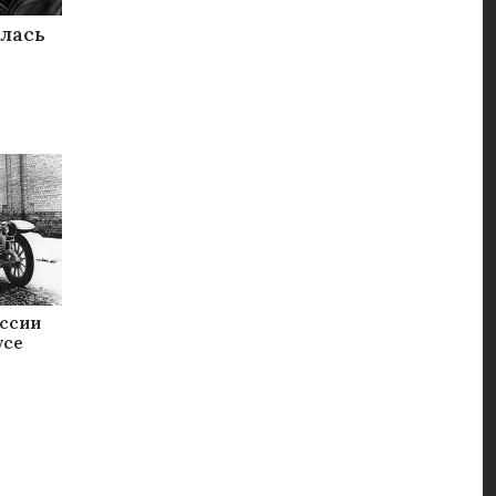
ылась
оссии
yсe