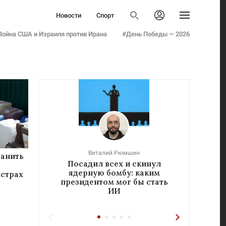
Политика
Новости
Спорт
Бизнес
Политика
Авторизоваться
Общество
Война США и Израиля против Ирана
#День Победы — 2026
Бизнес
Армия
Общество
Мнения
Армия
Культура
Мнения
Наука
Культура
Семья и дети
Наука
Технологии
Семья и дети
Авто
Технологии
Стиль
Виталий Рюмшин
Авто
ранить
Фото
Посадил всех и скинул
«Реч
Стиль
Инфографика
ядерную бомбу: каким
у
истрах
президентом мог бы стать
Фото
Эксклюзивы
ИИ
Инфографика
Теперь вы знаете
Эксклюзивы
Тесты
Теперь вы знаете