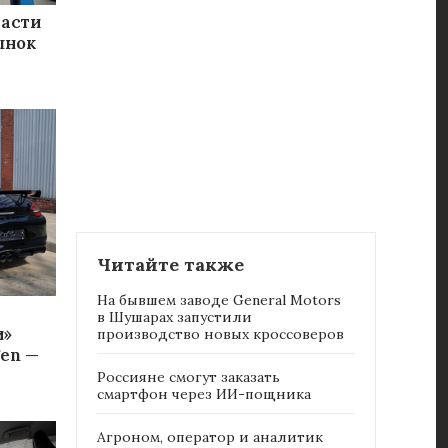
части
ынок
Читайте также
На бывшем заводе General Motors
в Шушарах запустили
и»
производство новых кроссоверов
gen —
Россияне cмогут заказать
смартфон через ИИ-пощника
Агроном, оператор и аналитик