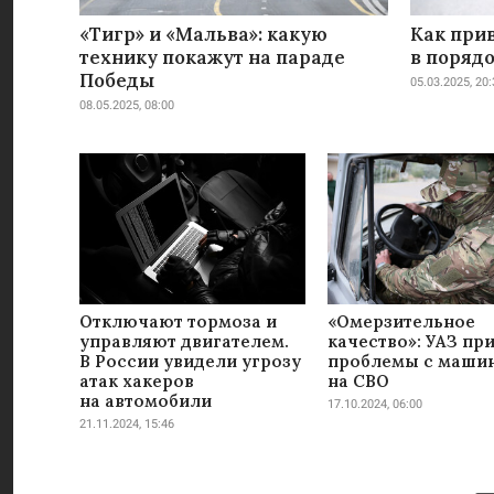
«Тигр» и «Мальва»: какую
Как при
технику покажут на параде
в поряд
Победы
05.03.2025, 20:
08.05.2025, 08:00
Отключают тормоза и
«Омерзительное
управляют двигателем.
качество»: УАЗ пр
В России увидели угрозу
проблемы с маши
атак хакеров
на СВО
на автомобили
17.10.2024, 06:00
21.11.2024, 15:46