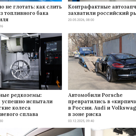
но не глотать: как слить
Контрафактные автозап
з топливного бака
захватили российский р
иля
20.05.2026, 08:00
16
ные редкоземы:
Автомобили Porsche
и успешно испытали
превратились в «кирпич
гкие колеса
в России. Audi и Volkswa
диевого сплава
в зоне риска
30
03.12.2025, 09:40