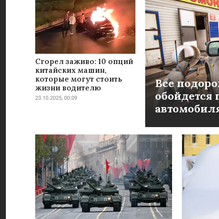
Сгорел заживо: 10 опций
китайских машин,
которые могут стоить
Все подоро
жизни водителю
обойдется 
23.10.2025, 00:09
автомобиля