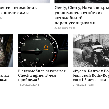
вести автомобиль
Geely, Chery, Haval: вскр
ок после зимы
уязвимость китайских
автомобилей
37
перед угонщиками
04.03.2025, 13:39
В автомобиле загорелся
«Руссо-Балт»: у Р
изнал
Check Engine. В чем
был свой Rolls-Ro
нами
проблема?
еще 115 лет назад
13.09.2024, 20:45
21.06.2024, 10:18