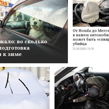
От Honda до Merce
в вашем автомоби
может быть «спя
жало: во сколько
убийца
подготовка
21.05.2025, 12:18
 к зиме