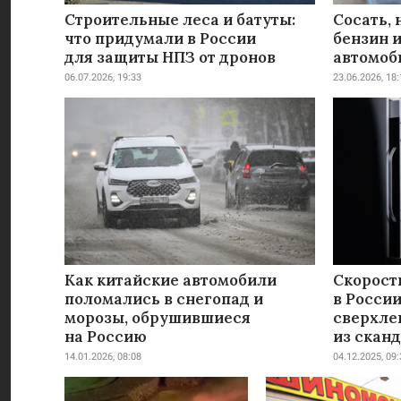
Строительные леса и батуты:
Сосать, 
что придумали в России
бензин и
для защиты НПЗ от дронов
автомоб
06.07.2026, 19:33
23.06.2026, 18:
Как китайские автомобили
Скорост
поломались в снегопад и
в Росси
морозы, обрушившиеся
сверхле
на Россию
из скан
14.01.2026, 08:08
04.12.2025, 09: