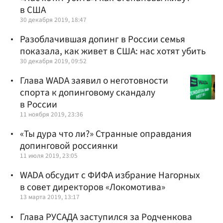
в США
30 декабря 2019, 18:47
Разоблачившая допинг в России семья
показала, как живет в США: нас хотят убить
30 декабря 2019, 09:52
Глава WADA заявил о неготовности
спорта к допинговому скандалу
в России
11 ноября 2019, 23:36
«Ты дура что ли?» Странные оправдания
допинговой россиянки
11 июля 2019, 23:05
WADA обсудит с ФИФА избрание Нагорных
в совет директоров «Локомотива»
13 марта 2019, 13:17
Глава РУСАДА заступился за Родченкова