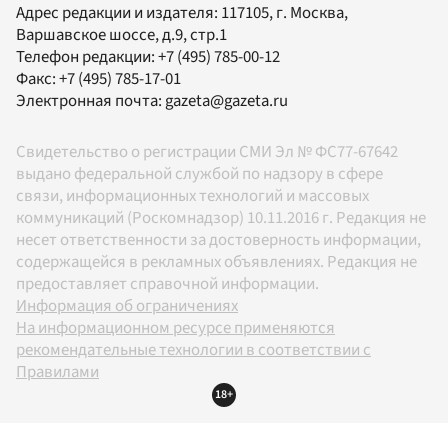
Адрес редакции и издателя:
117105
, г.
Москва
,
Варшавское шоссе, д.9, стр.1
Телефон редакции:
+7 (495) 785-00-12
Факс:
+7 (495) 785-17-01
Электронная почта:
gazeta@gazeta.ru
Свидетельство о регистрации СМИ Эл № ФС77-67642
выдано федеральной службой по надзору в сфере
связи, информационных технологий и массовых
коммуникаций (Роскомнадзор) 10.11.2016 г. Редакция не
несет ответственности за достоверность информации,
содержащейся в рекламных объявлениях. Редакция не
предоставляет справочной информации.
Информация об ограничениях
На информационном ресурсе применяются
рекомендательные технологии в соответствии с
Правилами
18+