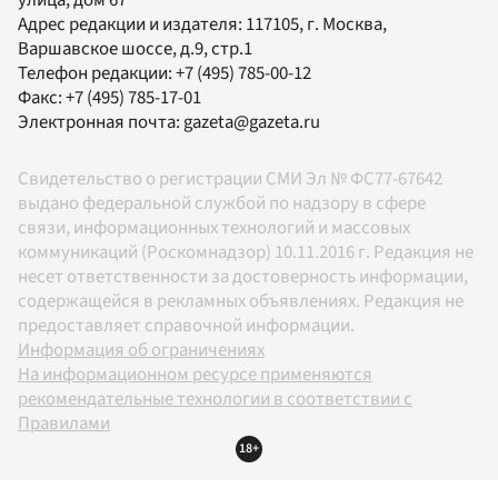
Адрес редакции и издателя:
117105
, г.
Москва
,
Варшавское шоссе, д.9, стр.1
Телефон редакции:
+7 (495) 785-00-12
Факс:
+7 (495) 785-17-01
Электронная почта:
gazeta@gazeta.ru
Свидетельство о регистрации СМИ Эл № ФС77-67642
выдано федеральной службой по надзору в сфере
связи, информационных технологий и массовых
коммуникаций (Роскомнадзор) 10.11.2016 г. Редакция не
несет ответственности за достоверность информации,
содержащейся в рекламных объявлениях. Редакция не
предоставляет справочной информации.
Информация об ограничениях
На информационном ресурсе применяются
рекомендательные технологии в соответствии с
Правилами
18+