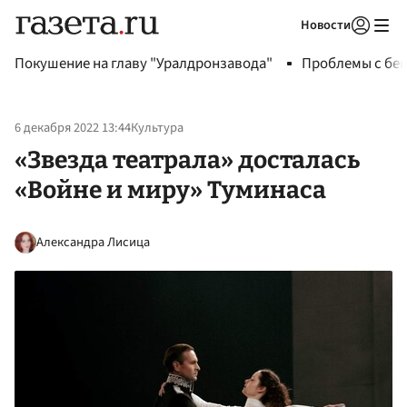
Новости
Авторизоваться
Покушение на главу "Уралдронзавода"
Проблемы с бен
6 декабря 2022 13:44
Культура
«Звезда театрала» досталась
«Войне и миру» Туминаса
Александра Лисица