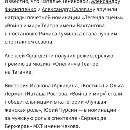
Известно, что Наталье Теняковой,
Александру
Филиппенко
и
Александру Калягину
вручили
награды почетной номинации «Легенда сцены».
«Война и мир» Театра имени Вахтангова
в постановке Римаса
Туминаса
стала лучшим
спектаклем сезона.
Алексей Франдетти
получил режиссерскую
премию за мюзикл «Онегин» в Театре
на Таганке.
Виктория Исакова
(Аркадина, «Костик») и
Ольга
Лерман
(Наташа Ростова, «Война и мир») стали
победительницами в категории «Лучшая
женская роль»,
Юрий Чурсин
— в номинации
за мужскую роль в спектакле «Сирано де
Бержерак» МХТ имени Чехова.