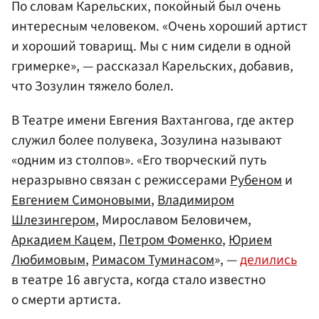
По словам Карельских, покойный был очень
интересным человеком. «Очень хороший артист
и хороший товарищ. Мы с ним сидели в одной
гримерке», — рассказал Карельских, добавив,
что Зозулин тяжело болел.
В Театре имени Евгения Вахтангова, где актер
служил более полувека, Зозулина называют
«одним из столпов». «Его творческий путь
неразрывно связан с режиссерами
Рубеном
и
Евгением Симоновыми
,
Владимиром
Шлезингером
, Мирославом Беловичем,
Аркадием Кацем
,
Петром Фоменко
,
Юрием
Любимовым
,
Римасом Туминасом
», —
делились
в театре 16 августа, когда стало известно
о смерти артиста.