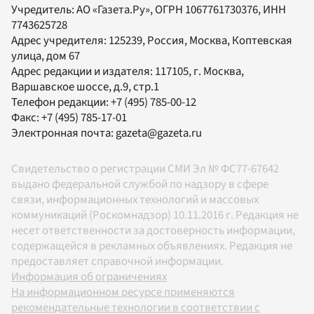
Учредитель:
АО «Газета.Ру»
, ОГРН 1067761730376, ИНН
7743625728
Адрес учредителя: 125239, Россия, Москва, Коптевская
улица, дом 67
Адрес редакции и издателя:
117105
, г.
Москва
,
Варшавское шоссе, д.9, стр.1
Телефон редакции:
+7 (495) 785-00-12
Факс:
+7 (495) 785-17-01
Электронная почта:
gazeta@gazeta.ru
Свидетельство о регистрации СМИ Эл № ФС77-67642
выдано федеральной службой по надзору в сфере
связи, информационных технологий и массовых
коммуникаций (Роскомнадзор) 10.11.2016 г. Редакция не
несет ответственности за достоверность информации,
содержащейся в рекламных объявлениях. Редакция не
предоставляет справочной информации.
Информация об ограничениях
На информационном ресурсе применяются
рекомендательные технологии в соответствии с