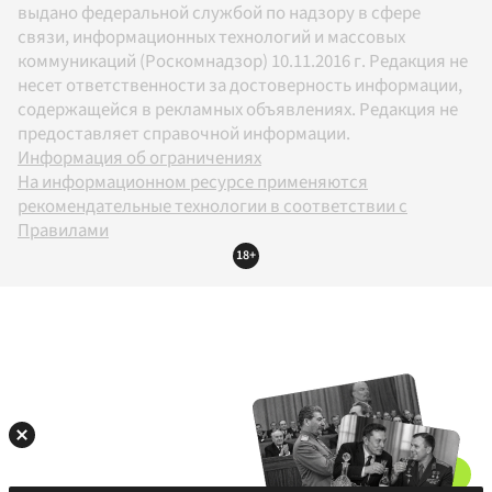
выдано федеральной службой по надзору в сфере
связи, информационных технологий и массовых
коммуникаций (Роскомнадзор) 10.11.2016 г. Редакция не
несет ответственности за достоверность информации,
содержащейся в рекламных объявлениях. Редакция не
предоставляет справочной информации.
Информация об ограничениях
На информационном ресурсе применяются
рекомендательные технологии в соответствии с
Правилами
18+