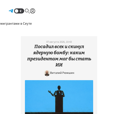
Авторизоваться
 мигрантами в Сеуте
07 августа 2026, 10:43
Посадил всех и скинул
ядерную бомбу: каким
президентом мог бы стать
ИИ
Виталий Рюмшин