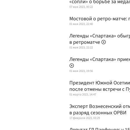
«сопли» о борьбе за меда
07 мая 2023, 00:22
Мостовой о ретро-матче:
01 мая 2023, 22:40
Легенды «Спартака» обыг
в ретроматче
01 мая 2023, 22:22
Легенды «Спартака» прие
01 мая 2023, 19:56
Президент Южной Осетии 
после отмены встречи с 
01 марта 2023, 14:47
Эксперт Вознесенский отм
в разряд сезонных ОРВИ
17 февраля 2023, 03:29
Депутат ГД Парфенов: у 