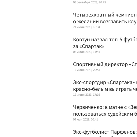
09 сентября 2023, 20:45
Четырехкратный чемпион 
о желании возглавить клу
21 июля 2023, 16:34
Ковтун назвал топ-5 футб
за «Спартак»
03 июля 2023, 11:41
Спортивный директор «Сп
12 июня 2023, 20:51
Экс-спортдир «Спартака»
красно-белым выиграть 
12 июня 2023, 17:16
Червиченко: в матче с «З
пользоваться судейским 
07 мая 2023, 00:41
Экс-футболист Парфенов: 