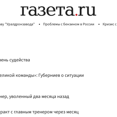
аву "Уралдронзавода"
Проблемы с бензином в России
Кризис с
вень судейства
еликой команды»: Губерниев о ситуации
нер, уволенный два месяца назад
ракт с главным тренером через месяц