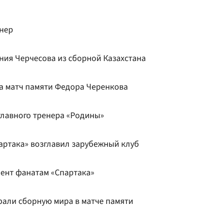
енер
ния Черчесова из сборной Казахстана
на матч памяти Федора Черенкова
главного тренера «Родины»
артака» возглавил зарубежный клуб
ент фанатам «Спартака»
рали сборную мира в матче памяти