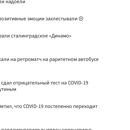
ли надоели
 позитивные эмоции захлестывали
рали сталинградское «Динамо»
хали на ретроматч на раритетном автобусе
сдал отрицательный тест на COVID-19
Путиным
етил, что COVID-19 постепенно переходит
15 парламентариев выявлен коронавирус