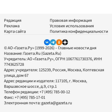
Редакция
Правовая информация
Реклама
Условия использования
Карта сайта
Политика конфиденциальности
© АО «Газета.Ру» (1999-2026) – Главные новости дня
Название:
Газета.Ru
(Gazeta.Ru)
Учредитель:
АО «Газета.Ру»
, ОГРН 1067761730376, ИНН
7743625728
Адрес учредителя: 125239, Россия, Москва, Коптевская
улица, дом 67
Адрес редакции и издателя:
117105
, г.
Москва
,
Варшавское шоссе, д.9, стр.1
Телефон редакции:
+7 (495) 785-00-12
Факс:
+7 (495) 785-17-01
Электронная почта:
gazeta@gazeta.ru