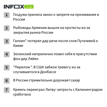
1
Госдума приняла закон о запрете на проживание в
России
2
Рыбоводы Армении вышли на протесты из-за
закрытия рынка России
3
Галкин* потерял дар речи после слов Пугачевой о
Киеве
4
Зеленский неприлично повел cебя в присутствии
фон дер Ляйен
5
"Перелом ". В США забили тревогу из-за
случившегося в Донбассе
6
В России стремительно дорожает сахар
7
Кремль переиграл Литву: хитрость с Калининградом
сработала