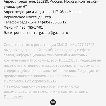
Адрес учредителя: 125239, Россия, Москва, Коптевская
улица, дом 67
Адрес редакции и издателя:
117105
, г.
Москва
,
Варшавское шоссе, д.9, стр.1
Телефон редакции:
+7 (495) 785-00-12
Факс:
+7 (495) 785-17-01
Электронная почта:
gazeta@gazeta.ru
Свидетельство о регистрации СМИ Эл № ФС77-67642
выдано федеральной службой по надзору в сфере
связи, информационных технологий и массовых
коммуникаций (Роскомнадзор) 10.11.2016 г. Редакция не
несет ответственности за достоверность информации,
содержащейся в рекламных объявлениях. Редакция не
предоставляет справочной информации.
Информация об ограничениях
На информационном ресурсе применяются
рекомендательные технологии в соответствии с
Правилами
18+