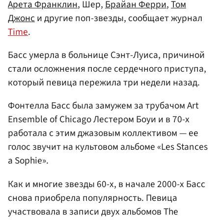
Арета Франклин
, Шер,
Брайан Ферри
,
Том
Джонс
и другие поп-звезды, сообщает журнал
Time
.
Басс умерла в больнице Сэнт-Луиса, причиной
стали осложнения после сердечного приступа,
который певица пережила три недели назад.
Фонтелла Басс была замужем за трубачом Art
Ensemble of Chicago Лестером Боуи и в 70-х
работала с этим джазовым коллективом — ее
голос звучит на культовом альбоме «Les Stances
a Sophie».
Как и многие звезды 60-х, в начале 2000-х Басс
снова приобрела популярность. Певица
участвовала в записи двух альбомов The