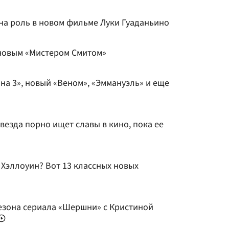
на роль в новом фильме Луки Гуаданьино
 новым «Мистером Смитом»
а 3», новый «Веном», «Эммануэль» и еще
звезда порно ищет славы в кино, пока ее
 Хэллоуин? Вот 13 классных новых
езона сериала «Шершни» с Кристиной