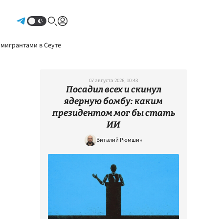
Авторизоваться
 мигрантами в Сеуте
07 августа 2026, 10:43
Посадил всех и скинул
ядерную бомбу: каким
президентом мог бы стать
ИИ
Виталий Рюмшин