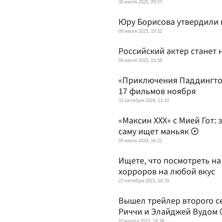
30 июля 2025, 09:57
Юру Борисова утвердили 
09 июля 2025, 19:32
Российский актер станет
08 июля 2025, 15:58
«Приключения Паддингтон
17 фильмов ноября
31 октября 2024, 13:10
«Максин XXX» с Мией Гот: 
саму ищет маньяк
09 июля 2024, 16:22
Ищете, что посмотреть на
хорроров на любой вкус
27 октября 2023, 18:39
Вышел трейлер второго с
Риччи и Элайджей Вудом
10 марта 2023, 18:34