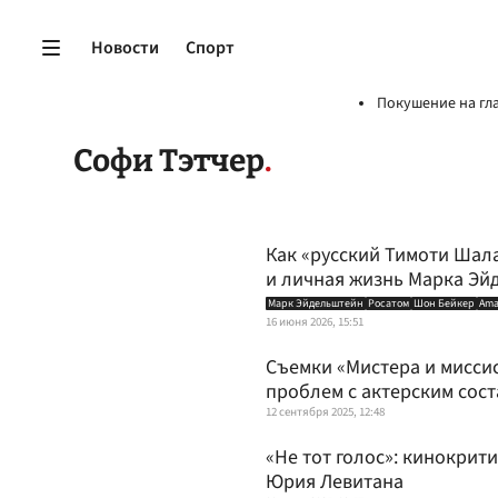
Новости
Спорт
Покушение на гл
Софи Тэтчер
Как «русский Тимоти Шал
и личная жизнь Марка Эй
Марк Эйдельштейн
Росатом
Шон Бейкер
Ama
16 июня 2026, 15:51
Съемки «Мистера и мисси
проблем с актерским сос
12 сентября 2025, 12:48
«Не тот голос»: кинокрит
Юрия Левитана