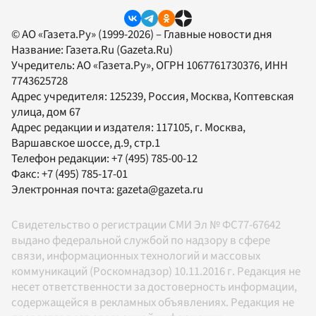
© АО «Газета.Ру» (1999-2026) – Главные новости дня
Название:
Газета.Ru
(Gazeta.Ru)
Учредитель:
АО «Газета.Ру»
, ОГРН 1067761730376, ИНН
7743625728
Адрес учредителя: 125239, Россия, Москва, Коптевская
улица, дом 67
Адрес редакции и издателя:
117105
, г.
Москва
,
Варшавское шоссе, д.9, стр.1
Телефон редакции:
+7 (495) 785-00-12
Факс:
+7 (495) 785-17-01
Электронная почта:
gazeta@gazeta.ru
Свидетельство о регистрации СМИ Эл № ФС77-67642
выдано федеральной службой по надзору в сфере
связи, информационных технологий и массовых
коммуникаций (Роскомнадзор) 10.11.2016 г. Редакция не
несет ответственности за достоверность информации,
содержащейся в рекламных объявлениях. Редакция не