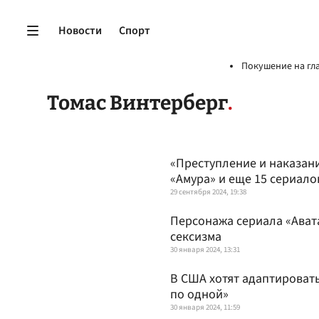
Новости
Спорт
Покушение на гл
Томас Винтерберг
«Преступление и наказани
«Амура» и еще 15 сериало
29 сентября 2024, 19:38
Персонажа сериала «Авата
сексизма
30 января 2024, 13:31
В США хотят адаптироват
по одной»
30 января 2024, 11:59