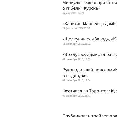
Минкульт выдал прокатно
о гибели «Курска»
07 мая 2019, 02:39
«Капитан Марвел», «Дамбо
27 февраля 2019, 15:32
«Щелкунчик», «Завод», «К
11 сентября 2018, 21:02
«Это чушь»: адмирал рас
07 сентября 2018, 18:09
Руководивший поиском «
о подлодке
07 сентября 2018, 12:34
Фестиваль в Торонто: «Ку
06 сентября 2018, 22:41
Опубликован трейлер дра