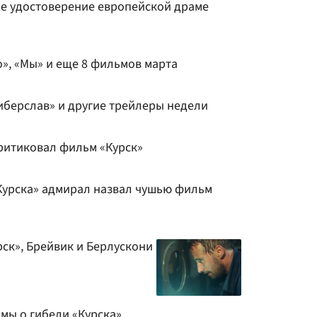
е удостоверение европейской драме
», «Мы» и еще 8 фильмов марта
иберслав» и другие трейлеры недели
критиковал фильм «Курск»
Курска» адмирал назвал чушью фильм
рск», Брейвик и Берлускони
мы о гибели «Курска»