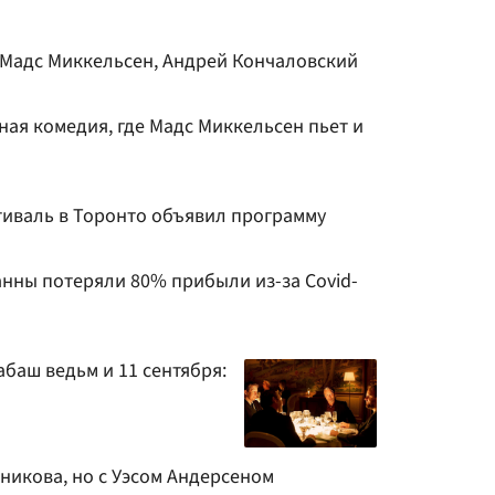
 Мадс Миккельсен, Андрей Кончаловский
ная комедия, где Мадс Миккельсен пьет и
тиваль в Торонто объявил программу
анны потеряли 80% прибыли из-за Covid-
баш ведьм и 11 сентября:
никова, но с Уэсом Андерсеном