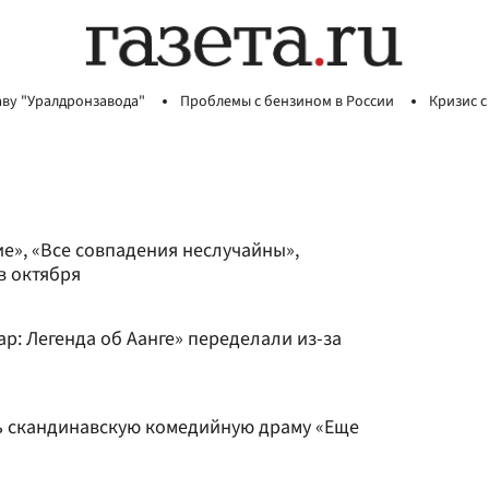
аву "Уралдронзавода"
Проблемы с бензином в России
Кризис с
е», «Все совпадения неслучайны»,
в октября
р: Легенда об Аанге» переделали из-за
ь скандинавскую комедийную драму «Еще