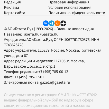
Редакция
Правовая информация
Реклама
Условия использования
Карта сайта
Политика конфиденциальности
© АО «Газета.Ру» (1999-2026) – Главные новости дня
Название:
Газета.Ru
(Gazeta.Ru)
Учредитель:
АО «Газета.Ру»
, ОГРН 1067761730376, ИНН
7743625728
Адрес учредителя: 125239, Россия, Москва, Коптевская
улица, дом 67
Адрес редакции и издателя:
117105
, г.
Москва
,
Варшавское шоссе, д.9, стр.1
Телефон редакции:
+7 (495) 785-00-12
Факс:
+7 (495) 785-17-01
Электронная почта:
gazeta@gazeta.ru
Свидетельство о регистрации СМИ Эл № ФС77-67642
выдано федеральной службой по надзору в сфере
связи, информационных технологий и массовых