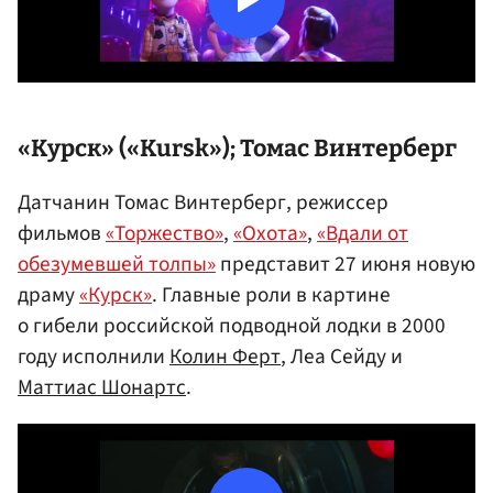
«Курск» («Kursk»);
Томас Винтерберг
Датчанин Томас Винтерберг, режиссер
фильмов
«Торжество»
,
«Охота»
,
«Вдали от
обезумевшей толпы»
представит 27 июня новую
драму
«Курск»
. Главные роли в картине
о гибели российской подводной лодки в 2000
году исполнили
Колин Ферт
, Леа Сейду и
Маттиас Шонартс
.