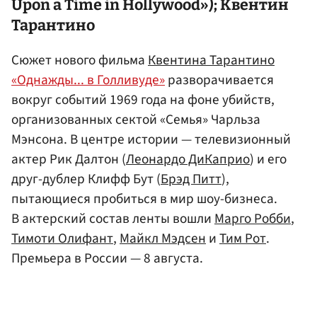
Upon a Time in Hollywood»); Квентин
Тарантино
Сюжет нового фильма
Квентина Тарантино
«Однажды... в Голливуде»
разворачивается
вокруг событий 1969 года на фоне убийств,
организованных сектой «Семья» Чарльза
Мэнсона. В центре истории — телевизионный
актер Рик Далтон (
Леонардо ДиКаприо
) и его
друг-дублер Клифф Бут (
Брэд Питт
),
пытающиеся пробиться в мир шоу-бизнеса.
В актерский состав ленты вошли
Марго Робби
,
Тимоти Олифант
,
Майкл Мэдсен
и
Тим Рот
.
Премьера в России — 8 августа.