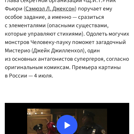
Глава секретной организации «Щ.И.Т.» Ник
Фьюри (
Сэмюэл Л. Джексон
) поручает ему
особое задание, а именно — сразиться
с элементалями (опасными существами,
которые управляют стихиями). Одолеть могучих
монстров Человеку-пауку поможет загадочный
Мистерио (Джейк Джилленхол), один
из основных антагонистов супергероя, согласно
оригинальным комиксам. Премьера картины
в России — 4 июля.