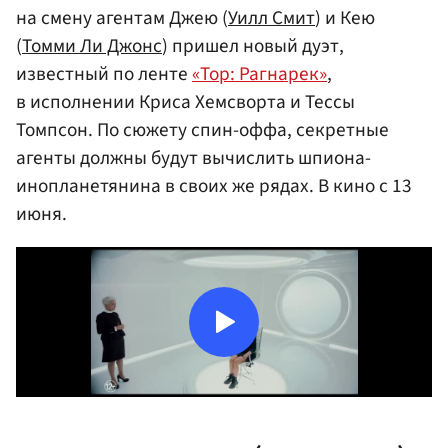
на смену агентам Джею (
Уилл Смит
) и Кею
(
Томми Ли Джонс
) пришел новый дуэт,
известный по ленте
«Тор: Рагнарек»
,
в исполнении Криса Хемсворта и Тессы
Томпсон. По сюжету спин-оффа, секретные
агенты должны будут вычислить шпиона-
инопланетянина в своих же рядах. В кино с 13
июня.