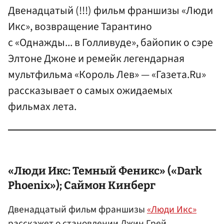
Двенадцатый (!!!) фильм франшизы «Люди
Икс», возвращение Тарантино
с «Однажды... в Голливуде», байопик о сэре
Элтоне Джоне и ремейк легендарная
мультфильма «Король Лев» — «Газета.Ru»
рассказывает о самых ожидаемых
фильмах лета.
«Люди Икс: Темный Феникс» («Dark
Phoenix»);
Саймон Кинберг
Двенадцатый фильм франшизы
«Люди Икс»
расскажет о становлении Джин Грей,