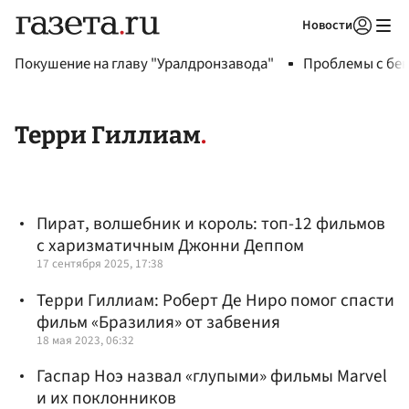
Новости
Авторизоваться
Покушение на главу "Уралдронзавода"
Проблемы с бен
Терри Гиллиам
Пират, волшебник и король: топ-12 фильмов
с харизматичным Джонни Деппом
17 сентября 2025, 17:38
Терри Гиллиам: Роберт Де Ниро помог спасти
фильм «Бразилия» от забвения
18 мая 2023, 06:32
Гаспар Ноэ назвал «глупыми» фильмы Marvel
и их поклонников