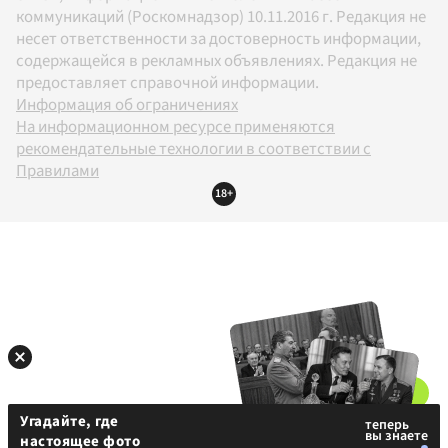
коммуникаций (Роскомнадзор) 10.11.2016 г. Редакция не
несет ответственности за достоверность информации,
содержащейся в рекламных объявлениях. Редакция не
предоставляет справочной информации.
Информация об ограничениях
На информационном ресурсе применяются
рекомендательные технологии в соответствии с
Правилами
18+
Угадайте, где
настоящее фото