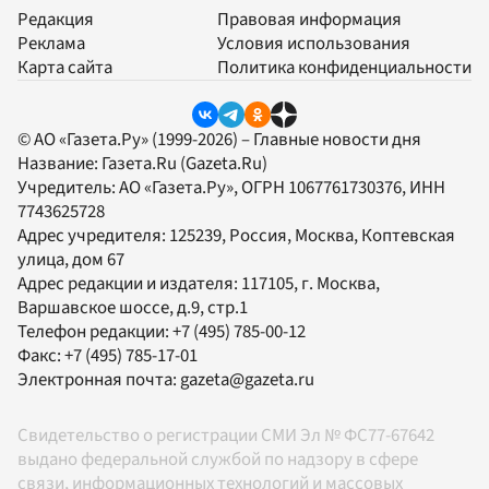
Редакция
Правовая информация
Реклама
Условия использования
Карта сайта
Политика конфиденциальности
© АО «Газета.Ру» (1999-2026) – Главные новости дня
Название:
Газета.Ru
(Gazeta.Ru)
Учредитель:
АО «Газета.Ру»
, ОГРН 1067761730376, ИНН
7743625728
Адрес учредителя: 125239, Россия, Москва, Коптевская
улица, дом 67
Адрес редакции и издателя:
117105
, г.
Москва
,
Варшавское шоссе, д.9, стр.1
Телефон редакции:
+7 (495) 785-00-12
Факс:
+7 (495) 785-17-01
Электронная почта:
gazeta@gazeta.ru
Свидетельство о регистрации СМИ Эл № ФС77-67642
выдано федеральной службой по надзору в сфере
связи, информационных технологий и массовых