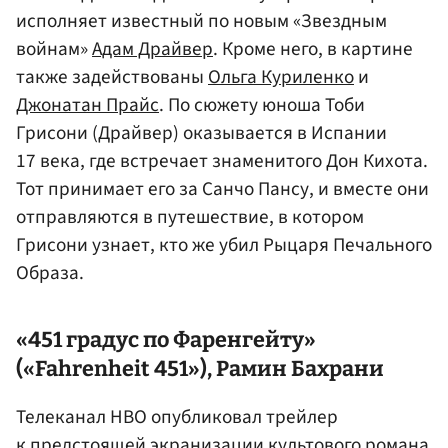
исполняет известный по новым «Звездным
войнам»
Адам Драйвер
. Кроме него, в картине
также задействованы
Ольга Куриленко
и
Джонатан Прайс
. По сюжету юноша Тоби
Грисони (Драйвер) оказывается в Испании
17 века, где встречает знаменитого Дон Кихота.
Тот принимает его за Санчо Пансу, и вместе они
отправляются в путешествие, в котором
Грисони узнает, кто же убил Рыцаря Печального
Образа.
«451 градус по Фаренгейту»
(«Fahrenheit 451»),
Рамин Бахрани
Телеканал HBO опубликовал трейлер
к предстоящей экранизации культового романа