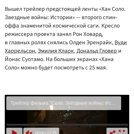
Вышел трейлер предстоящей ленты «Хан Соло.
Звездные войны: Истории» — второго спин-
оффа знаменитой космической саги. Кресло
режиссера проекта занял Рон Ховард,
в главных ролях снялись Олден Эренрайк,
Вуди
Харрельсон
,
Эмилия Кларк
,
Дональд Гловер
и
Йонас Суотамо. На больших экранах «Хана
Соло» можно будет посмотреть с 25 мая.