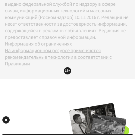
выдано федеральной службой по надзору в сфере
связи, информационных технологий и массовых
коммуникаций (Роскомнадзор) 10.11.2016 г. Редакция не
несет ответственности за достоверность информации,
содержащейся в рекламных объявлениях. Редакция не
предоставляет справочной информации.
Информация об ограничениях
На информационном ресурсе применяются
рекомендательные технологии в соответствии с
Правилами
18+