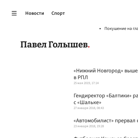
Новости
Спорт
Покушение на гл
Павел Голышев
«Нижний Новгород» вышел
в РПЛ
25 мая 2019, 17:14
Гендиректор «Балтики» ра
с «Шальке»
27 января 2018, 08:43
«Автомобилист» прервал 
23 января 2018, 19:28