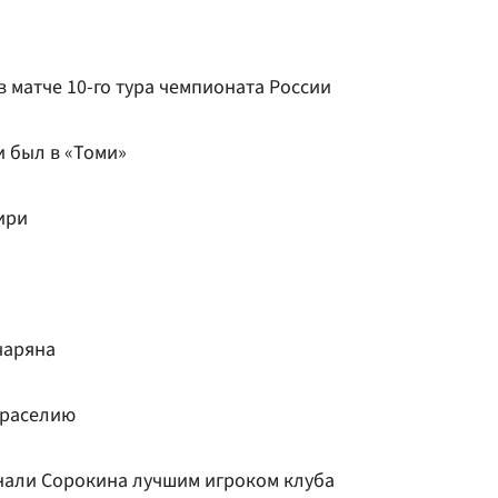
в матче 10-го тура чемпионата России
и был в «Томи»
ири
чаряна
араселию
нали Сорокина лучшим игроком клуба