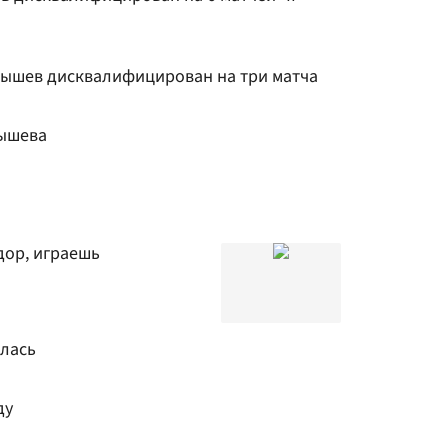
ышев дисквалифицирован на три матча
лышева
дор, играешь
илась
ду