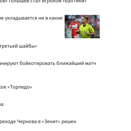
ов» Голышев стал игроком «Балтики»
е укладывается ни в какие
третьей шайбы»
ланируют бойкотировать ближайший матч
кое «Торпедо»
на
реходе Чернова в «Зенит» решен