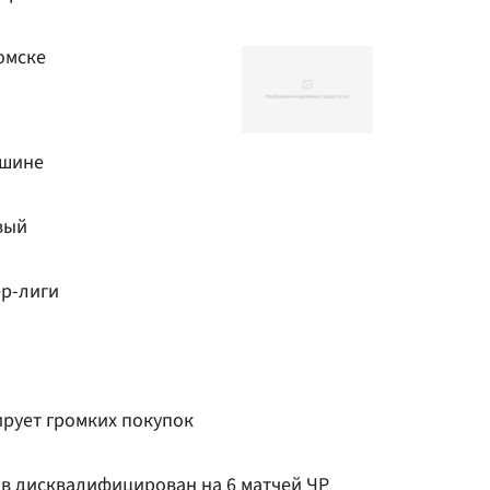
омске
ршине
вый
ер-лиги
ирует громких покупок
в дисквалифицирован на 6 матчей ЧР