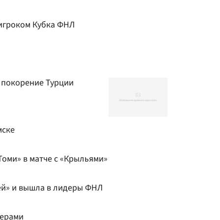
игроком Кубка ФНЛ
покорение Турции
мске
Томи» в матче с «Крыльями»
ей» и вышла в лидеры ФНЛ
дерами