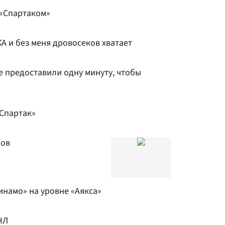
 «Спартаком»
КА и без меня дровосеков хватает
е предоставили одну минуту, чтобы
«Спартак»
бов
инамо» на уровне «Аякса»
НЛ