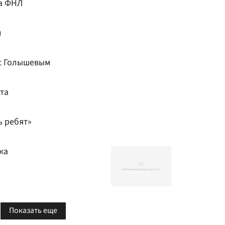
ва ФНЛ
л
 с Голышевым
та
ь ребят»
ка
Показать еще