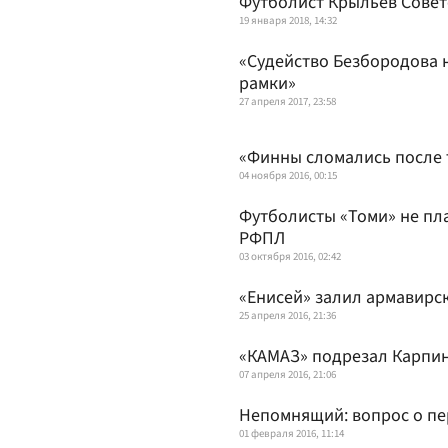
Футболист Крыльев Совет
19 января 2018, 14:32
«Судейство Безбородова н
рамки»
27 апреля 2017, 23:58
«Финны сломались после 
04 ноября 2016, 00:15
Футболисты «Томи» не п
РФПЛ
03 октября 2016, 02:42
«Енисей» залил армавирс
25 апреля 2016, 21:36
«КАМАЗ» подрезал Карпи
07 апреля 2016, 21:06
Непомнящий: вопрос о пе
01 февраля 2016, 11:14