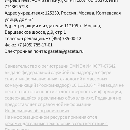
Учредитель:
АО «Газета.Ру»
, ОГРН 1067761730376, ИНН
7743625728
Адрес учредителя: 125239, Россия, Москва, Коптевская
улица, дом 67
Адрес редакции и издателя:
117105
, г.
Москва
,
Варшавское шоссе, д.9, стр.1
Телефон редакции:
+7 (495) 785-00-12
Факс:
+7 (495) 785-17-01
Электронная почта:
gazeta@gazeta.ru
Свидетельство о регистрации СМИ Эл № ФС77-67642
выдано федеральной службой по надзору в сфере
связи, информационных технологий и массовых
коммуникаций (Роскомнадзор) 10.11.2016 г. Редакция не
несет ответственности за достоверность информации,
содержащейся в рекламных объявлениях. Редакция не
предоставляет справочной информации.
Информация об ограничениях
На информационном ресурсе применяются
рекомендательные технологии в соответствии с