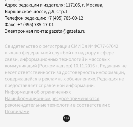
Адрес редакции и издателя:
117105
, г.
Москва
,
Варшавское шоссе, д.9, стр.1
Телефон редакции:
+7 (495) 785-00-12
Факс:
+7 (495) 785-17-01
Электронная почта:
gazeta@gazeta.ru
Свидетельство о регистрации СМИ Эл № ФС77-67642
выдано федеральной службой по надзору в сфере
связи, информационных технологий и массовых
коммуникаций (Роскомнадзор) 10.11.2016 г. Редакция не
несет ответственности за достоверность информации,
содержащейся в рекламных объявлениях. Редакция не
предоставляет справочной информации.
Информация об ограничениях
На информационном ресурсе применяются
рекомендательные технологии в соответствии с
Правилами
18+