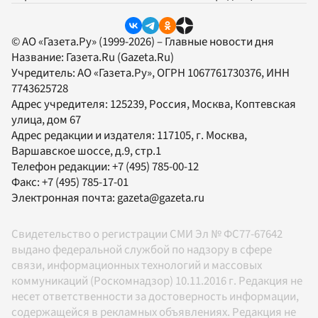
© АО «Газета.Ру» (1999-2026) – Главные новости дня
Название:
Газета.Ru
(Gazeta.Ru)
Учредитель:
АО «Газета.Ру»
, ОГРН 1067761730376, ИНН
7743625728
Адрес учредителя: 125239, Россия, Москва, Коптевская
улица, дом 67
Адрес редакции и издателя:
117105
, г.
Москва
,
Варшавское шоссе, д.9, стр.1
Телефон редакции:
+7 (495) 785-00-12
Факс:
+7 (495) 785-17-01
Электронная почта:
gazeta@gazeta.ru
Свидетельство о регистрации СМИ Эл № ФС77-67642
выдано федеральной службой по надзору в сфере
связи, информационных технологий и массовых
коммуникаций (Роскомнадзор) 10.11.2016 г. Редакция не
несет ответственности за достоверность информации,
содержащейся в рекламных объявлениях. Редакция не