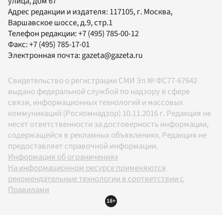
улица, дом 67
Адрес редакции и издателя:
117105
, г.
Москва
,
Варшавское шоссе, д.9, стр.1
Телефон редакции:
+7 (495) 785-00-12
Факс:
+7 (495) 785-17-01
Электронная почта:
gazeta@gazeta.ru
Свидетельство о регистрации СМИ Эл № ФС77-67642
выдано федеральной службой по надзору в сфере
связи, информационных технологий и массовых
коммуникаций (Роскомнадзор) 10.11.2016 г. Редакция не
несет ответственности за достоверность информации,
содержащейся в рекламных объявлениях. Редакция не
предоставляет справочной информации.
Информация об ограничениях
На информационном ресурсе применяются
рекомендательные технологии в соответствии с
Правилами
18+