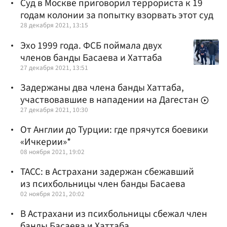
Cуд в Москве приговорил террориста к 19
годам колонии за попытку взорвать этот суд
28 декабря 2021, 13:15
Эхо 1999 года. ФСБ поймала двух
членов банды Басаева и Хаттаба
27 декабря 2021, 13:51
Задержаны два члена банды Хаттаба,
участвовавшие в нападении на Дагестан
27 декабря 2021, 10:30
От Англии до Турции: где прячутся боевики
«Ичкерии»*
08 ноября 2021, 19:02
ТАСС: в Астрахани задержан сбежавший
из психбольницы член банды Басаева
02 ноября 2021, 20:02
В Астрахани из психбольницы сбежал член
банды Басаева и Хаттаба