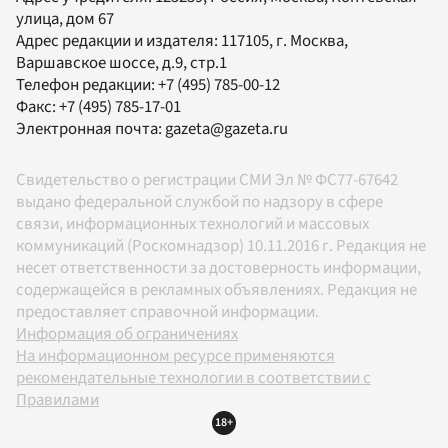
улица, дом 67
Адрес редакции и издателя:
117105
, г.
Москва
,
Варшавское шоссе, д.9, стр.1
Телефон редакции:
+7 (495) 785-00-12
Факс:
+7 (495) 785-17-01
Электронная почта:
gazeta@gazeta.ru
Свидетельство о регистрации СМИ Эл № ФС77-67642
выдано федеральной службой по надзору в сфере
связи, информационных технологий и массовых
коммуникаций (Роскомнадзор) 10.11.2016 г. Редакция не
несет ответственности за достоверность информации,
содержащейся в рекламных объявлениях. Редакция не
предоставляет справочной информации.
Информация об ограничениях
На информационном ресурсе применяются
рекомендательные технологии в соответствии с
Правилами
18+