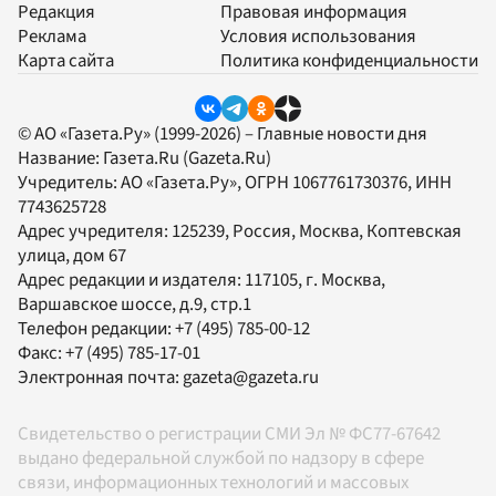
Редакция
Правовая информация
Реклама
Условия использования
Карта сайта
Политика конфиденциальности
© АО «Газета.Ру» (1999-2026) – Главные новости дня
Название:
Газета.Ru
(Gazeta.Ru)
Учредитель:
АО «Газета.Ру»
, ОГРН 1067761730376, ИНН
7743625728
Адрес учредителя: 125239, Россия, Москва, Коптевская
улица, дом 67
Адрес редакции и издателя:
117105
, г.
Москва
,
Варшавское шоссе, д.9, стр.1
Телефон редакции:
+7 (495) 785-00-12
Факс:
+7 (495) 785-17-01
Электронная почта:
gazeta@gazeta.ru
Свидетельство о регистрации СМИ Эл № ФС77-67642
выдано федеральной службой по надзору в сфере
связи, информационных технологий и массовых