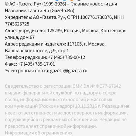
© АО «Газета.Ру» (1999-2026) – Главные новости дня
Название:
Газета.Ru
(Gazeta.Ru)
Учредитель:
АО «Газета.Ру»
, ОГРН 1067761730376, ИНН
7743625728
Адрес учредителя: 125239, Россия, Москва, Коптевская
улица, дом 67
Адрес редакции и издателя:
117105
, г.
Москва
,
Варшавское шоссе, д.9, стр.1
Телефон редакции:
+7 (495) 785-00-12
Факс:
+7 (495) 785-17-01
Электронная почта:
gazeta@gazeta.ru
Свидетельство о регистрации СМИ Эл № ФС77-67642
выдано федеральной службой по надзору в сфере
связи, информационных технологий и массовых
коммуникаций (Роскомнадзор) 10.11.2016 г. Редакция не
несет ответственности за достоверность информации,
содержащейся в рекламных объявлениях. Редакция не
предоставляет справочной информации.
Информация об ограничениях