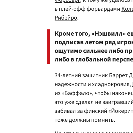
Форсберг
, к тому же удалос
в плей-офф форвардами
Кол
Рибейро
.
Кроме того, «Нэшвилл» ещ
подписав летом ряд игро
ощутимо сильнее либо пр
либо в глобальной перспе
34-летний защитник Баррет 
надежности и хладнокровия,
из «Баффало», чтобы наконец
это уже сделал не заигравши
забивал за финский «Йокерит
тоже должны помнить.