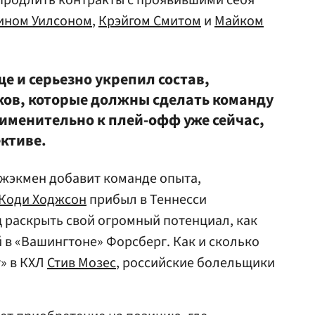
ь продлить контракты с проявившими себя
ином Уилсоном
,
Крэйгом Смитом
и
Майком
е и серьезно укрепил состав,
ков, которые должны сделать команду
именительно к плей-офф уже сейчас,
ктиве.
Джэкмен добавит команде опыта,
Коди Ходжсон
прибыл в Теннесси
 раскрыть свой огромный потенциал, как
й в «Вашингтоне» Форсберг. Как и сколько
» в КХЛ
Стив Мозес
, российские болельщики