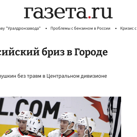
аву "Уралдронзавода"
Проблемы с бензином в России
Кризис с
сийский бриз в Городе
чушкин без травм в Центральном дивизионе