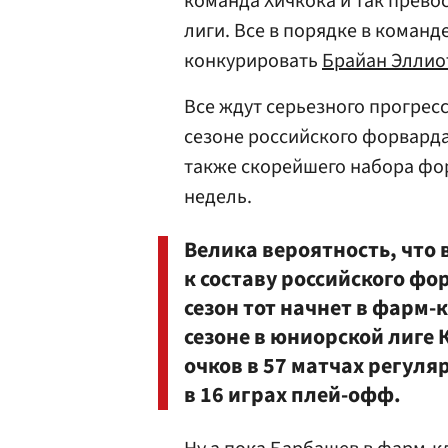
команда Хичкока и так прев
лиги. Все в порядке в команд
конкурировать
Брайан Эллио
Все ждут серьезного прогрес
сезоне российского форвард
также скорейшего набора фо
недель.
Велика вероятность, что 
к составу российского ф
сезон тот начнет в фарм-
сезоне в юниорской лиге 
очков в 57 матчах регуля
в 16 играх плей-офф.