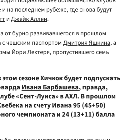
осходит подавляющее большинство клубов
е и на последнем рубеже, где снова будут
тт
и
Джейк Аллен
.
са от бурно развивавшегося в прошлом
а с чешским паспортом
Дмитрия Яшкина
, а
рмы Йори Лехтеря, пропустившего семь
в этом сезоне Хичкок будет подпускать
орварда
Ивана Барбашева
, правда,
клубе «Сент-Луиса» в АХЛ. В прошлом
Квебека на счету Ивана 95 (45+50)
рного чемпионата и 24 (13+11) балла