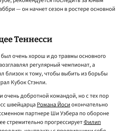
лубе, рекомендуется последить за юным
ббри — он начнет сезон в ростере основной
щее Теннесси
 был очень хорош и до травмы основного
возглавлял регулярный чемпионат, а
л близок к тому, чтобы выбить из борьбы
рал Кубок Стэнли.
и очень добротной командой, но с тех пор
есс швейцарца
Романа Йоси
окончательно
ессменном партнере Ши Уэбера по обороне
енее стремительно прогрессирует
Филип