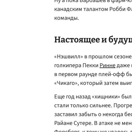
Ну а пока Барбашев в фарм-к
канадским талантом Робби Фа
команды.
Настоящее и буду
«Нэшвилл» в прошлом сезоне
голкипера Пекки
Ринне
даже 
в первом раунде плей-офф бы
«Чикаго», который затем выиг
Еще год назад «хищники» был
стали только сильнее. Прогр
заставил забыть о некогда б
Райане Сутере. В атаке не м