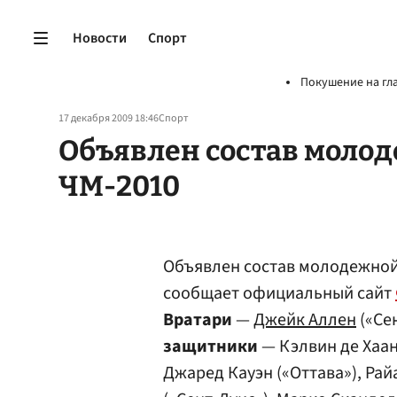
Новости
Спорт
Покушение на гл
17 декабря 2009 18:46
Спорт
Объявлен состав моло
ЧМ-2010
Объявлен состав молодежной
сообщает официальный сайт
Вратари
—
Джейк Аллен
(«Се
защитники
— Кэлвин де Хаа
Джаред Кауэн («Оттава»), Ра