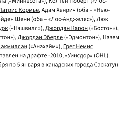
ла («Миннесота»), Колтен Тюберт («Лос-
Патрис Кормье
, Адам Хенрич (оба – «Нью-
эйден Шенн (оба – «Лос-Анджелес»), Люк
урк
(«Нэшвилл»),
Джордан Карон
(«Бостон»),
тон»),
Джордан Эберле
(«Эдмонтон»), Назем
Макмиллан
(«Анахайм»),
Грег Немис
тавлен на драфте -2010, «Уинсдор» (OHL).
ря по 5 января в канадских города Саскатун