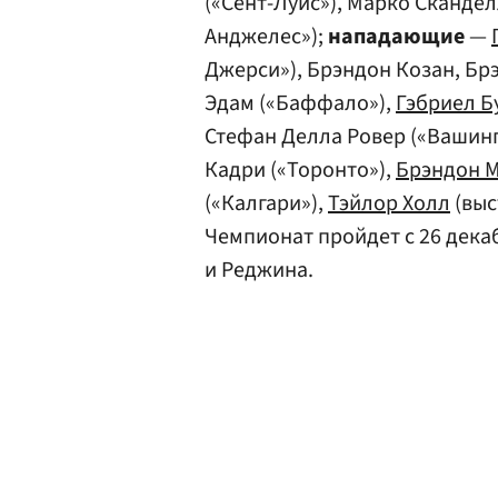
(«Сент-Луис»), Марко Скандел
Анджелес»);
нападающие
—
Джерси»), Брэндон Козан, Бр
Эдам («Баффало»),
Гэбриел Б
Стефан Делла Ровер («Вашинг
Кадри («Торонто»),
Брэндон 
(«Калгари»),
Тэйлор Холл
(выс
Чемпионат пройдет с 26 декаб
и Реджина.