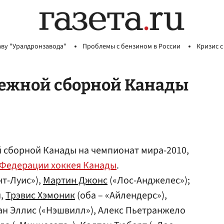
аву "Уралдронзавода"
Проблемы с бензином в России
Кризис с
дежной сборной Канады
 сборной Канады на чемпионат мира-2010,
Федерации хоккея Канады
.
нт-Луис»),
Мартин Джонс
(«Лос-Анджелес»);
н,
Трэвис Хэмоник
(оба – «Айлендерс»),
йан Эллис («Нэшвилл»), Алекс Пьетранжело