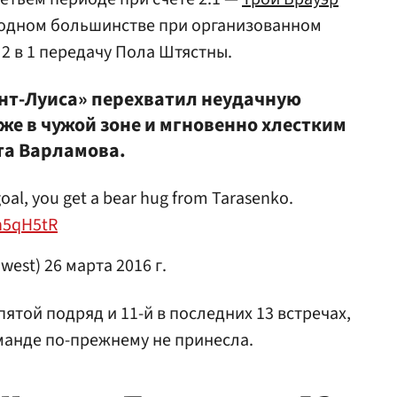
е одном большинстве при организованном
2 в 1 передачу Пола Штястны.
ент-Луиса» перехватил неудачную
же в чужой зоне и мгновенно хлестким
та Варламова.
oal, you get a bear hug from Tarasenko.
8n5qH5tR
dwest)
26 марта 2016 г.
пятой подряд и 11-й в последних 13 встречах,
манде по-прежнему не принесла.