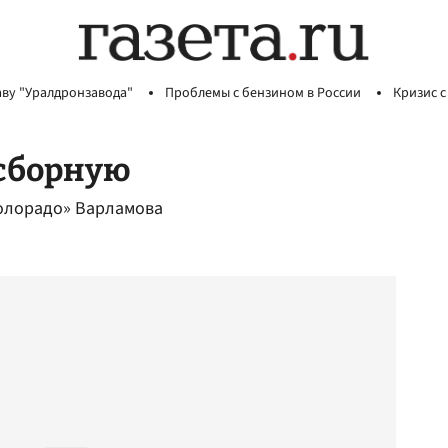
аву "Уралдронзавода"
Проблемы с бензином в России
Кризис с
 сборную
Колорадо» Варламова