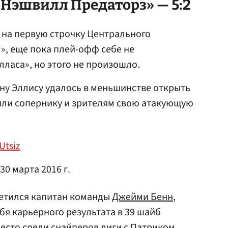
«Нэшвилл Предаторз» — 5:2
 на первую строчку Центрального
», еще пока плей-офф себе не
лласа», но этого не произошло.
ану Эллису удалось в меньшинстве открыть
явили сопернику и зрителям свою атакующую
Utsiz
30 марта 2016 г.
метился капитан команды
Джейми Бенн
,
бя карьерного результата в 39 шайб
место среди снайперов лиги с
Патриком