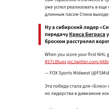
уже успел реализовать в ещ
длинным пасом Стина выходе 
Ну а сибирский лидер «С
передачу
Криса Биграса
у
броском расстрелял воро
When you score your first NHL g
#STLBlues
pic.twitter.com/4X
— FOX Sports Midwest (@FSMi
Эта победа стала для «Блюз» 
но лидерства в дивизионе ко