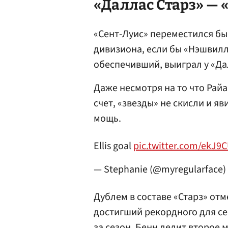
«Даллас Старз» — 
«Сент-Луис» переместился бы
дивизиона, если бы «Нэшвилл
обеспечивший, выиграл у «Да
Даже несмотря на то что Рай
счет, «звезды» не скисли и 
мощь.
Ellis goal
pic.twitter.com/ekJ9C
— Stephanie (@myregularface)
Дублем в составе «Старз» от
достигший рекордного для се
за сезон. Бенн делит второе 