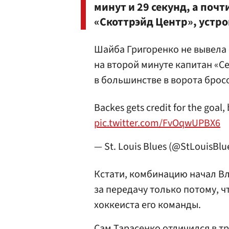
минут и 29 секунд, а поч
«Скоттрэйд Центр», устр
Шайба Григоренко не вывела 
на второй минуте капитан «С
в большинстве в ворота брос
Backes gets credit for the goal, 
pic.twitter.com/FvOqwUPBX6
— St. Louis Blues (@StLouisBlu
Кстати, комбинацию начал 
за передачу только потому, ч
хоккеиста его команды.
Сам Тарасенко отличился в тр