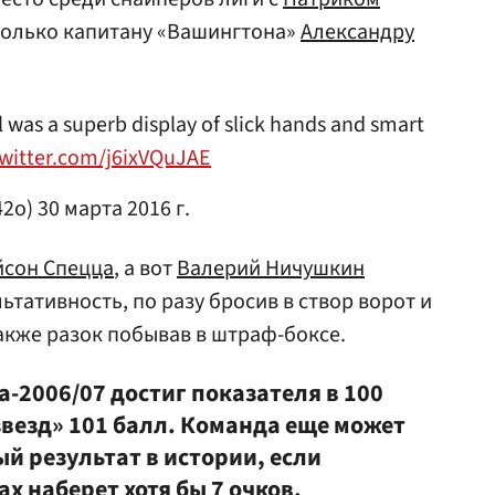
 только капитану «Вашингтона»
Александру
 was a superb display of slick hands and smart
twitter.com/j6ixVQuJAE
42o)
30 марта 2016 г.
сон Спецца
, а вот
Валерий Ничушкин
ьтативность, по разу бросив в створ ворот и
акже разок побывав в штраф-боксе.
а-2006/07 достиг показателя в 100
«звезд» 101 балл. Команда еще может
й результат в истории, если
х наберет хотя бы 7 очков.