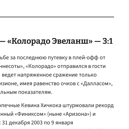
— «Колорадо Эвеланш» — 3:1
ьбе за последнюю путевку в плей-офф от
ннесоты», «Колорадо» отправился в гости
ам ведет напряженное сражение только
изионе, имея равенство очков с «Далласом»,
ельным показателям.
допечные Кевина Хичкока штурмовали рекорд
нный «Финиксом» (ныне «Аризона») и
 31 декабря 2003 по 9 января