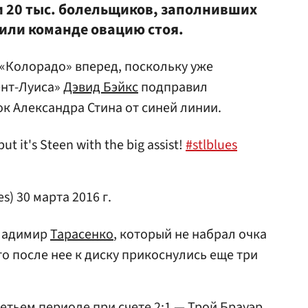
ти 20 тыс. болельщиков, заполнивших
оили команде овацию стоя.
«Колорадо» вперед, поскольку уже
ент-Луиса»
Дэвид Бэйкс
подправил
ок Александра Стина от синей линии.
but it's Steen with the big assist!
#stlblues
es)
30 марта 2016 г.
Владимир
Тарасенко
, который не набрал очка
то после нее к диску прикоснулись еще три
етьем периоде при счете 2:1 —
Трой Брауэр