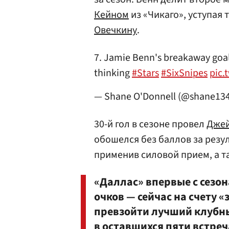
Кейном
из «Чикаго», уступая
Овечкину
.
7. Jamie Benn's breakaway goal
thinking
#Stars
#SixSnipes
pic.
— Shane O'Donnell (@shane13
30-й гол в сезоне провел
Джей
обошелся без баллов за резул
применив силовой прием, а т
«Даллас» впервые с сезон
очков — сейчас на счету 
превзойти лучший клубны
в оставшихся пяти встреча