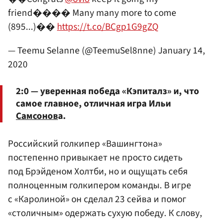
friend���� Many many more to come
(895...)��
https://t.co/BCgp1G9gZQ
— Teemu Selanne (@TeemuSel8nne)
January 14,
2020
2:0 — уверенная победа «Кэпиталз» и, что
самое главное, отличная игра Ильи
Самсонов
а.
Российский голкипер «Вашингтона»
постепенно привыкает не просто сидеть
под Брэйденом Холтби, но и ощущать себя
полноценным голкипером команды. В игре
с «Каролиной» он сделал 23 сейва и помог
«столичным» одержать сухую победу. К слову,