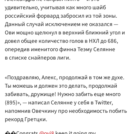
удивительно, учитывая как много шайб
российский форвард забросил из той зоны.
Данный случай исключением не оказался —
Ови мощно щелкнул в верхний ближний угол и
довел общее количество голов в НХЛ до 686,
опередив именитого финна Теэму Селянне
в списке снайперов лиги.
«Поздравляю, Алекс, продолжай в том же духе.
Ты можешь и должен это делать, продолжай
забивать, дружище! Нужно забить еще много
(895)», — написал Селянне у себя в Twitter,
напомнив Овечкину про необходимость побить
рекорд Гретцки.
��Congrats
@ovi8
keep it going my