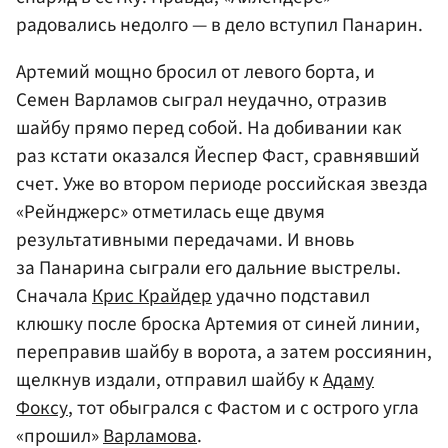
радовались недолго — в дело вступил Панарин.
Артемий мощно бросил от левого борта, и
Семен Варламов сыграл неудачно, отразив
шайбу прямо перед собой. На добивании как
раз кстати оказался Йеспер Фаст, сравнявший
счет. Уже во втором периоде российская звезда
«Рейнджерс» отметилась еще двумя
результативными передачами. И вновь
за Панарина сыграли его дальние выстрелы.
Сначала
Крис Крайдер
удачно подставил
клюшку после броска Артемия от синей линии,
переправив шайбу в ворота, а затем россиянин,
щелкнув издали, отправил шайбу к
Адаму
Фоксу
, тот обыгрался с Фастом и с острого угла
«прошил»
Варламова
.