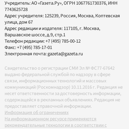
Учредитель:
АО «Газета.Ру»
, ОГРН 1067761730376, ИНН
7743625728
Адрес учредителя: 125239, Россия, Москва, Коптевская
улица, дом 67
Адрес редакции и издателя:
117105
, г.
Москва
,
Варшавское шоссе, д.9, стр.1
Телефон редакции:
+7 (495) 785-00-12
Факс:
+7 (495) 785-17-01
Электронная почта:
gazeta@gazeta.ru
Свидетельство о регистрации СМИ Эл № ФС77-67642
выдано федеральной службой по надзору в сфере
связи, информационных технологий и массовых
коммуникаций (Роскомнадзор) 10.11.2016 г. Редакция не
несет ответственности за достоверность информации,
содержащейся в рекламных объявлениях. Редакция не
предоставляет справочной информации.
Информация об ограничениях
На информационном ресурсе применяются
рекомендательные технологии в соответствии с