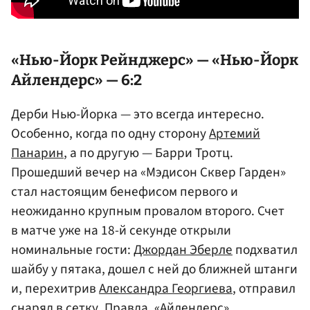
«Нью-Йорк Рейнджерс» — «Нью-Йорк
Айлендерс» — 6:2
Дерби Нью-Йорка — это всегда интересно.
Особенно, когда по одну сторону
Артемий
Панарин
, а по другую — Барри Тротц.
Прошедший вечер на «Мэдисон Сквер Гарден»
стал настоящим бенефисом первого и
неожиданно крупным провалом второго. Счет
в матче уже на 18-й секунде открыли
номинальные гости:
Джордан Эберле
подхватил
шайбу у пятака, дошел с ней до ближней штанги
и, перехитрив
Александра Георгиева
, отправил
снаряд в сетку. Правда, «Айлендерс»