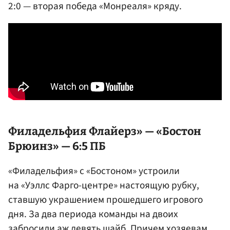
2:0 — вторая победа «Монреаля» кряду.
Филадельфия Флайерз» — «Бостон
Брюинз» — 6:5 ПБ
«Филадельфия» с «Бостоном» устроили
на «Уэллс Фарго-центре» настоящую рубку,
ставшую украшением прошедшего игрового
дня. За два периода команды на двоих
забросили аж девять шайб. Причем хозяевам