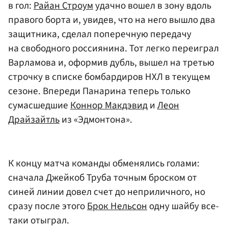
в гол:
Райан Строум
удачно вошел в зону вдоль
правого борта и, увидев, что на него вышло два
защитника, сделал поперечную передачу
на свободного россиянина. Тот легко переиграл
Варламова и, оформив дубль, вышел на третью
строчку в списке бомбардиров НХЛ в текущем
сезоне. Впереди Панарина теперь только
сумасшедшие
Коннор Макдэвид
и
Леон
Драйзайтль
из «Эдмонтона».
К концу матча команды обменялись голами:
сначала Джейкоб Труба точным броском от
синей линии довел счет до неприличного, но
сразу после этого
Брок Нельсон
одну шайбу все-
таки отыграл.