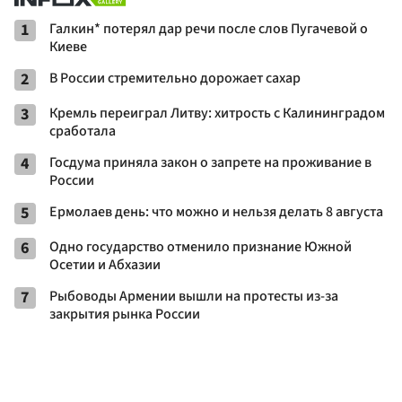
1
Галкин* потерял дар речи после слов Пугачевой о
Киеве
2
В России стремительно дорожает сахар
3
Кремль переиграл Литву: хитрость с Калининградом
сработала
4
Госдума приняла закон о запрете на проживание в
России
5
Ермолаев день: что можно и нельзя делать 8 августа
6
Одно государство отменило признание Южной
Осетии и Абхазии
7
Рыбоводы Армении вышли на протесты из-за
закрытия рынка России