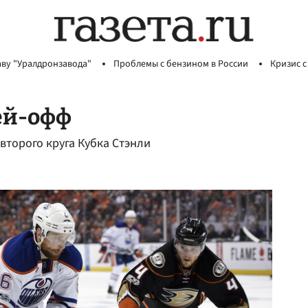
аву "Уралдронзавода"
Проблемы с бензином в России
Кризис с
ей-офф
второго круга Кубка Стэнли