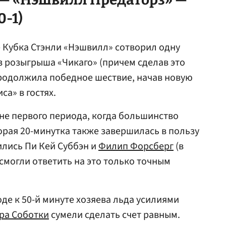
0-1)
е Кубка Стэнли «Нэшвилл» сотворил одну
з розыгрыша «Чикаго» (причем сделав это
продолжила победное шествие, начав новую
са» в гостях.
ине первого периода, когда большинство
торая 20-минутка также завершилась в пользу
ились Пи Кей Суббэн и
Филип Форсберг
(в
смогли ответить на это только точным
де к 50-й минуте хозяева льда усилиями
ра Соботки
сумели сделать счет равным.