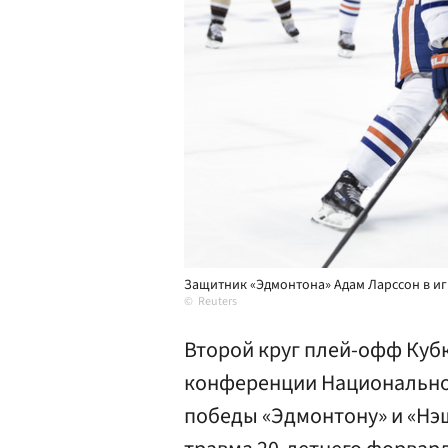
Защитник «Эдмонтона» Адам Ларссон в и
Reuters
Второй круг плей-офф Кубк
конференции Национальной
победы «Эдмонтону» и «Нэш