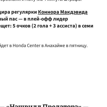
дира регулярки
Коннора Макдэвида
ный пас — в плей-офф лидер
ет: 5 очков (2 гола + 3 ассиста) в семи
дет в Honda Center в Анахайме в пятницу.
 — «Нэшвилл Предаторз» —