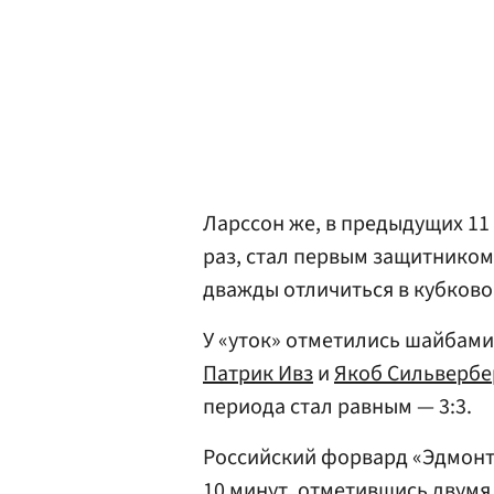
Ларссон же, в предыдущих 1
раз, стал первым защитником 
дважды отличиться в кубково
У «уток» отметились шайбам
Патрик Ивз
и
Якоб Сильвербе
периода стал равным — 3:3.
Российский форвард «Эдмон
10 минут, отметившись двумя