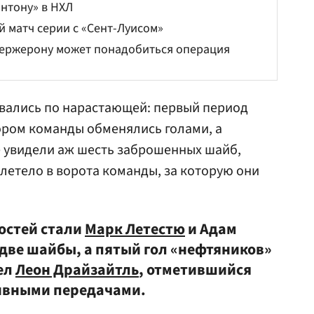
нтону» в НХЛ
 матч серии с «Сент-Луисом»
ержерону может понадобиться операция
ивались по нарастающей: первый период
ором команды обменялись голами, а
е увидели аж шесть заброшенных шайб,
влетело в ворота команды, за которую они
гостей стали
Марк Летестю
и Адам
 две шайбы, а пятый гол «нефтяников»
ел
Леон Драйзайтль
, отметившийся
тивными передачами.