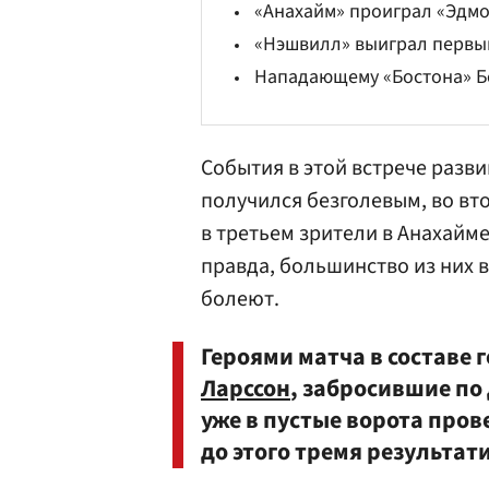
«Анахайм» проиграл «Эдмо
«Нэшвилл» выиграл первый
Нападающему «Бостона» Б
События в этой встрече разв
получился безголевым, во вт
в третьем зрители в Анахайм
правда, большинство из них 
болеют.
Героями матча в составе 
Ларссон
, забросившие по
уже в пустые ворота пров
до этого тремя результа