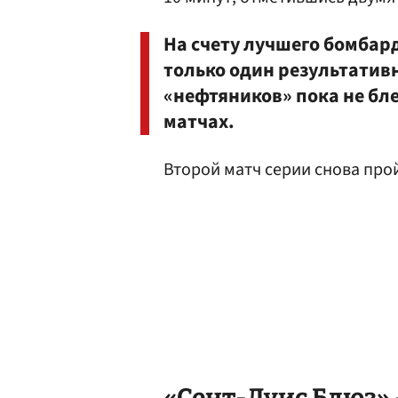
На счету лучшего бомбар
только один результатив
«нефтяников» пока не блещ
матчах.
Второй матч серии снова прой
«Сент-Луис Блюз»