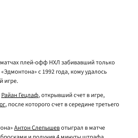
1 матчах плей-офф НХЛ забивавший только
«Эдмонтона» с 1992 года, кому удалось
й игре.
и
Райан Гецлаф
, открывший счет в игре,
рг
, после которого счет в середине третьего
тона»
Антон Слепышев
отыграл в матче
 бросками и получив 4 минуты штрафа.