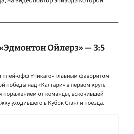
а, на видеоповтор эпизода которой
«Эдмонтон Ойлерз» — 3:5
з плей-офф «Чикаго» главным фаворитом
ой победы над «Калгари» в первом круге
м поражением от команды, вскочившей
жку уходившего в Кубок Стэнли поезда.