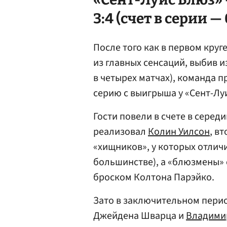
3:4 (счет в серии — 
После того как в первом круг
из главных сенсаций, выбив и
в четырех матчах), команда 
серию с выигрыша у «Сент-Луи
Гости повели в счете в серед
реализовал
Колин Уилсон
, в
«хищников», у которых отлич
большинстве), а «блюзмены» 
броском Колтона Парэйко.
Зато в заключительном перио
Джейдена Шварца и
Владими