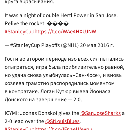
круга вбрасывания.
It was a night of double Hertl Power in San Jose.
Relive the rocket. ����
#StanleyCup
https://t.co/WAe4HXUJNW
— #StanleyCup Playoffs (@NHL)
20 мая 2016 г.
Гости во втором периоде изо всех сил пытались
отыграться, игра была приблизительно равной,
но удача снова улыбнулась «Сан-Хосе», и вновь
хозяева грамотно распорядились моментом
в контратаке. Логан Кутюр вывел Йоонаса
Донского на завершение — 2:0.
ICYMI: Joonas Donskoi gives the
@SanJoseSharks
a
2-0 lead over the
@StLouisBlues
.
#StanleyCup
https://t.co/IFnaeUAwpu