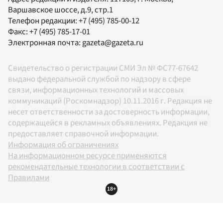
Варшавское шоссе, д.9, стр.1
Телефон редакции:
+7 (495) 785-00-12
Факс:
+7 (495) 785-17-01
Электронная почта:
gazeta@gazeta.ru
Свидетельство о регистрации СМИ Эл № ФС77-67642
выдано федеральной службой по надзору в сфере
связи, информационных технологий и массовых
коммуникаций (Роскомнадзор) 10.11.2016 г. Редакция не
несет ответственности за достоверность информации,
содержащейся в рекламных объявлениях. Редакция не
предоставляет справочной информации.
Информация об ограничениях
На информационном ресурсе применяются
рекомендательные технологии в соответствии с
Правилами
18+