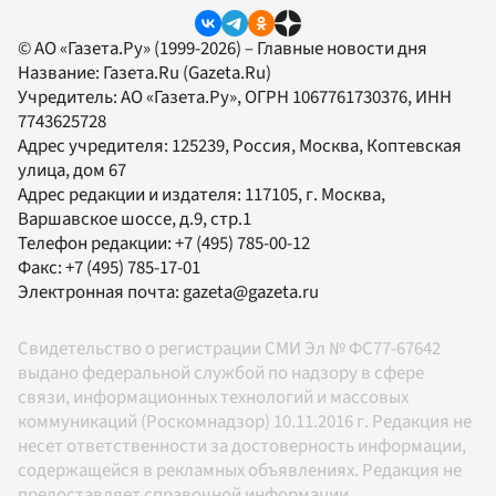
© АО «Газета.Ру» (1999-2026) – Главные новости дня
Название:
Газета.Ru
(Gazeta.Ru)
Учредитель:
АО «Газета.Ру»
, ОГРН 1067761730376, ИНН
7743625728
Адрес учредителя: 125239, Россия, Москва, Коптевская
улица, дом 67
Адрес редакции и издателя:
117105
, г.
Москва
,
Варшавское шоссе, д.9, стр.1
Телефон редакции:
+7 (495) 785-00-12
Факс:
+7 (495) 785-17-01
Электронная почта:
gazeta@gazeta.ru
Свидетельство о регистрации СМИ Эл № ФС77-67642
выдано федеральной службой по надзору в сфере
связи, информационных технологий и массовых
коммуникаций (Роскомнадзор) 10.11.2016 г. Редакция не
несет ответственности за достоверность информации,
содержащейся в рекламных объявлениях. Редакция не
предоставляет справочной информации.