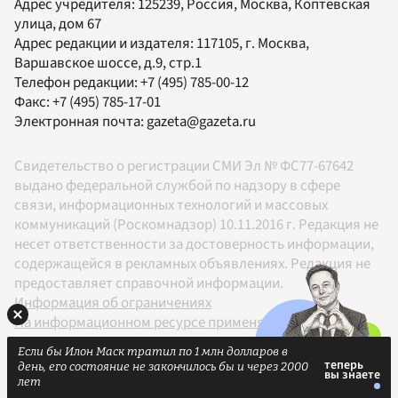
Адрес учредителя: 125239, Россия, Москва, Коптевская
улица, дом 67
Адрес редакции и издателя:
117105
, г.
Москва
,
Варшавское шоссе, д.9, стр.1
Телефон редакции:
+7 (495) 785-00-12
Факс:
+7 (495) 785-17-01
Электронная почта:
gazeta@gazeta.ru
Свидетельство о регистрации СМИ Эл № ФС77-67642
выдано федеральной службой по надзору в сфере
связи, информационных технологий и массовых
коммуникаций (Роскомнадзор) 10.11.2016 г. Редакция не
несет ответственности за достоверность информации,
содержащейся в рекламных объявлениях. Редакция не
предоставляет справочной информации.
Информация об ограничениях
На информационном ресурсе применяются
рекомендательные технологии в соответствии с
Если бы Илон Маск тратил по 1 млн долларов в
Правилами
день, его состояние не закончилось бы и через 2000
18+
лет