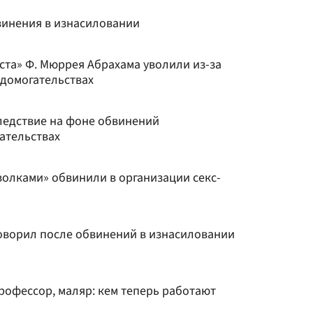
винения в изнасиловании
ста» Ф. Мюррея Абрахама уволили из-за
 домогательствах
ледствие на фоне обвинений
ательствах
волками» обвинили в организации секс-
оворил после обвинений в изнасиловании
рофессор, маляр: кем теперь работают