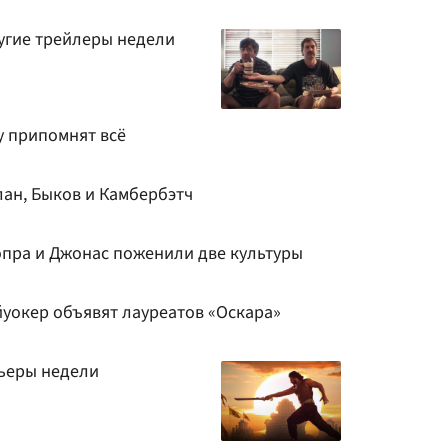
ругие трейлеры недели
у припомнят всё
ан, Быков и Камбербэтч
опра и Джонас поженили две культуры
уокер объявят лауреатов «Оскара»
мьеры недели