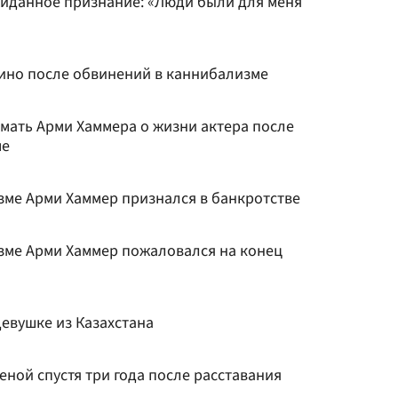
иданное признание: «Люди были для меня
кино после обвинений в каннибализме
 мать Арми Хаммера о жизни актера после
ме
ме Арми Хаммер признался в банкротстве
ме Арми Хаммер пожаловался на конец
евушке из Казахстана
еной спустя три года после расставания