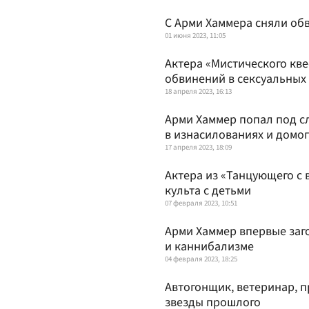
С Арми Хаммера сняли об
01 июня 2023, 11:05
Актера «Мистического кве
обвинений в сексуальных
18 апреля 2023, 16:13
Арми Хаммер попал под с
в изнасилованиях и домог
17 апреля 2023, 18:09
Актера из «Танцующего с 
культа с детьми
07 февраля 2023, 10:51
Арми Хаммер впервые заг
и каннибализме
04 февраля 2023, 18:25
Автогонщик, ветеринар, п
звезды прошлого