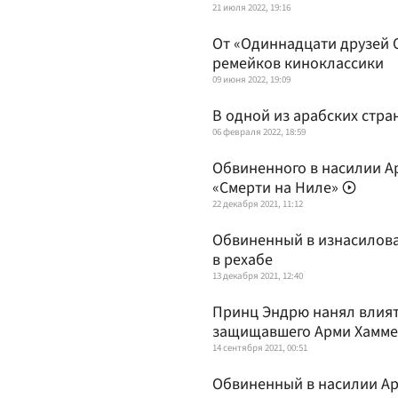
21 июля 2022, 19:16
От «Одиннадцати друзей О
ремейков киноклассики
09 июня 2022, 19:09
В одной из арабских стра
06 февраля 2022, 18:59
Обвиненного в насилии А
«Смерти на Ниле»
22 декабря 2021, 11:12
Обвиненный в изнасилова
в рехабе
13 декабря 2021, 12:40
Принц Эндрю нанял влият
защищавшего Арми Хамме
14 сентября 2021, 00:51
Обвиненный в насилии Ар