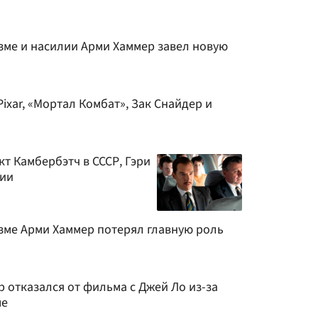
ме и насилии Арми Хаммер завел новую
ixar, «Мортал Комбат», Зак Снайдер и
т Камбербэтч в СССР, Гэри
ии
ме Арми Хаммер потерял главную роль
р отказался от фильма с Джей Ло из-за
ме