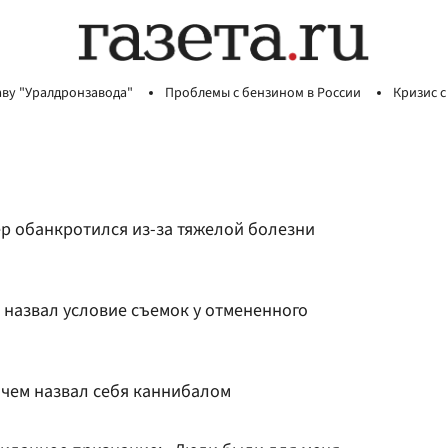
аву "Уралдронзавода"
Проблемы с бензином в России
Кризис с
ер обанкротился из-за тяжелой болезни
назвал условие съемок у отмененного
ачем назвал себя каннибалом