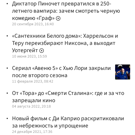
Диктатор Пиночет превратился в 250-
летнего вампира: зачем смотреть черную
комедию «Граф»
20 сентября 2023, 16:40
​​«Сантехники Белого дома»: Харрельсон и
Теру переизбирают Никсона, а выходит
Уотергейт
10 июня 2023, 15:59
Сериал «Авеню 5» с Хью Лори закрыли
после второго сезона
11 февраля 2023, 08:42
От «Тора» до «Смерти Сталина»: где и за что
запрещали кино
04 августа 2022, 20:18
Новый фильм с Ди Каприо раскритиковали
за небрежность и упрощение
24 декабря 2021, 17:36