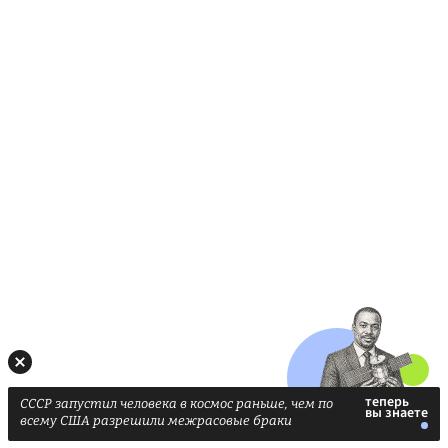
СССР запустил человека в космос раньше, чем по
всему США разрешили межрасовые браки