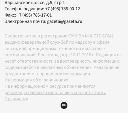
Варшавское шоссе, д.9, стр.1
Телефон редакции:
+7 (495) 785-00-12
Факс:
+7 (495) 785-17-01
Электронная почта:
gazeta@gazeta.ru
Свидетельство о регистрации СМИ Эл № ФС77-67642
выдано федеральной службой по надзору в сфере
связи, информационных технологий и массовых
коммуникаций (Роскомнадзор) 10.11.2016 г. Редакция не
несет ответственности за достоверность информации,
содержащейся в рекламных объявлениях. Редакция не
предоставляет справочной информации.
Информация об ограничениях
На информационном ресурсе применяются
рекомендательные технологии в соответствии с
Правилами
18+