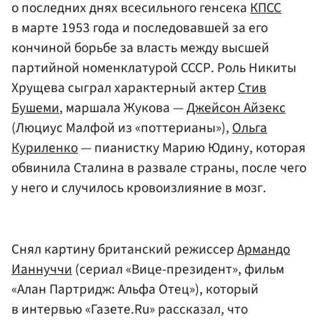
о последних днях всесильного генсека
КПСС
в марте 1953 года и последовавшей за его
кончиной борьбе за власть между высшей
партийной номенклатурой СССР. Роль Никиты
Хрущева сыграл характерный актер
Стив
Бушеми
, маршала Жукова —
Джейсон Айзекс
(Люциус Малфой из «поттерианы»),
Ольга
Куриленко
— пианистку Марию Юдину, которая
обвинила Сталина в развале страны, после чего
у него и случилось кровоизлияние в мозг.
Снял картину британский режиссер
Армандо
Ианнуччи
(сериал «Вице-президент», фильм
«Алан Партридж: Альфа Отец»), который
в интервью «Газете.Ru» рассказал, что