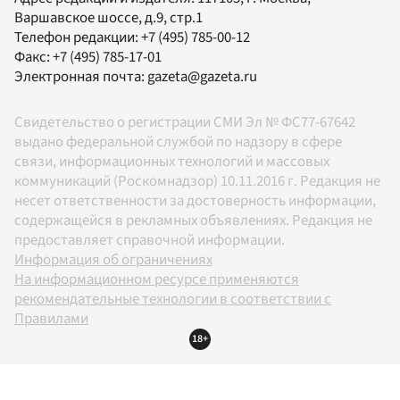
Варшавское шоссе, д.9, стр.1
Телефон редакции:
+7 (495) 785-00-12
Факс:
+7 (495) 785-17-01
Электронная почта:
gazeta@gazeta.ru
Свидетельство о регистрации СМИ Эл № ФС77-67642
выдано федеральной службой по надзору в сфере
связи, информационных технологий и массовых
коммуникаций (Роскомнадзор) 10.11.2016 г. Редакция не
несет ответственности за достоверность информации,
содержащейся в рекламных объявлениях. Редакция не
предоставляет справочной информации.
Информация об ограничениях
На информационном ресурсе применяются
рекомендательные технологии в соответствии с
Правилами
18+