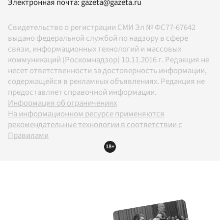
Электронная почта:
gazeta@gazeta.ru
Свидетельство о регистрации СМИ Эл № ФС77-67642
выдано федеральной службой по надзору в сфере
связи, информационных технологий и массовых
коммуникаций (Роскомнадзор) 10.11.2016 г. Редакция не
несет ответственности за достоверность информации,
содержащейся в рекламных объявлениях. Редакция не
предоставляет справочной информации.
Информация об ограничениях
На информационном ресурсе применяются
рекомендательные технологии в соответствии с
Правилами
18+