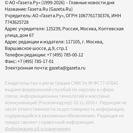
© АО «Газета.Ру» (1999-2026) – Главные новости дня
Название:
Газета.Ru
(Gazeta.Ru)
Учредитель:
АО «Газета.Ру»
, ОГРН 1067761730376, ИНН
7743625728
Адрес учредителя: 125239, Россия, Москва, Коптевская
улица, дом 67
Адрес редакции и издателя:
117105
, г.
Москва
,
Варшавское шоссе, д.9, стр.1
Телефон редакции:
+7 (495) 785-00-12
Факс:
+7 (495) 785-17-01
Электронная почта:
gazeta@gazeta.ru
Свидетельство о регистрации СМИ Эл № ФС77-67642
выдано федеральной службой по надзору в сфере
связи, информационных технологий и массовых
коммуникаций (Роскомнадзор) 10.11.2016 г. Редакция не
несет ответственности за достоверность информации,
содержащейся в рекламных объявлениях. Редакция не
предоставляет справочной информации.
Информация об ограничениях