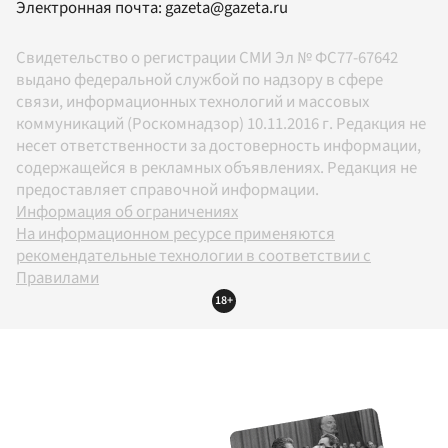
Электронная почта:
gazeta@gazeta.ru
Свидетельство о регистрации СМИ Эл № ФС77-67642
выдано федеральной службой по надзору в сфере
связи, информационных технологий и массовых
коммуникаций (Роскомнадзор) 10.11.2016 г. Редакция не
несет ответственности за достоверность информации,
содержащейся в рекламных объявлениях. Редакция не
предоставляет справочной информации.
Информация об ограничениях
На информационном ресурсе применяются
рекомендательные технологии в соответствии с
Правилами
18+