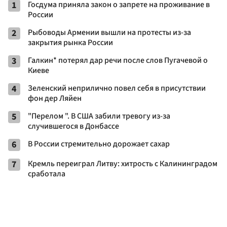
1
Госдума приняла закон о запрете на проживание в
России
2
Рыбоводы Армении вышли на протесты из-за
закрытия рынка России
3
Галкин* потерял дар речи после слов Пугачевой о
Киеве
4
Зеленский неприлично повел cебя в присутствии
фон дер Ляйен
5
"Перелом ". В США забили тревогу из-за
случившегося в Донбассе
6
В России стремительно дорожает сахар
7
Кремль переиграл Литву: хитрость с Калининградом
сработала