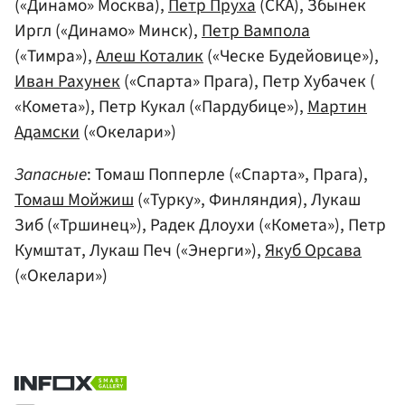
(«Динамо» Москва),
Петр Пруха
(СКА), Збынек
Иргл («Динамо» Минск),
Петр Вампола
(«Тимра»),
Алеш Коталик
(«Ческе Будейовице»),
Иван Рахунек
(«Спарта» Прага), Петр Хубачек (
«Комета»), Петр Кукал («Пардубице»),
Мартин
Адамски
(«Окелари»)
Запасные
: Томаш Попперле («Спарта», Прага),
Томаш Мойжиш
(«Турку», Финляндия), Лукаш
Зиб («Тршинец»), Радек Длоухи («Комета»), Петр
Кумштат, Лукаш Печ («Энерги»),
Якуб Орсава
(«Окелари»)