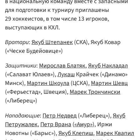
в национальную команду вместе с запасными
для подготовки к турниру приглашены
29 хоккеистов, в том числе 13 игроков,
выступающих в КХЛ.
Вратари
:
Якуб Штепанек
(СКА), Якуб Ковар
(«Ческе Будейовице»)
Защитники
:
Мирослав Блатяк
,
Якуб Накладал
(«Салават Юлаев»),
Лукаш
Крайчек («Динамо»
Минск),
Мартин Шкоула
(ЦСКА),
Мартин Шевц
(«Ферьестад», Швеция),
Марек Трончински
(«Либерец»)
Нападающие
:
Петр Недвед
(«Либерец»),
Якуб
Петружалек
,
Петр Врана
(
«Амур»
), Иржи
Новотны («Барыс»),
Якуб Клепиш
,
Марек Квапил