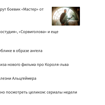
крут боевик «Мастер» от
остудия», «Сорвиголова» и еще
ублике в образе ангела
лиза нового фильма про Короля-льва
олезни Альцгеймера
жно посмотреть целиком: сериалы недели