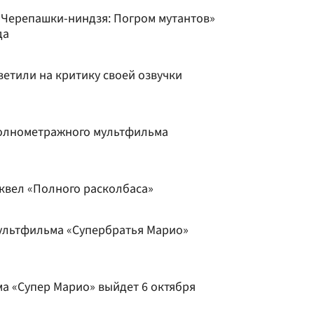
«Черепашки-ниндзя: Погром мутантов»
да
тветили на критику своей озвучки
олнометражного мультфильма
иквел «Полного расколбаса»
ультфильма «Супербратья Марио»
а «Супер Марио» выйдет 6 октября