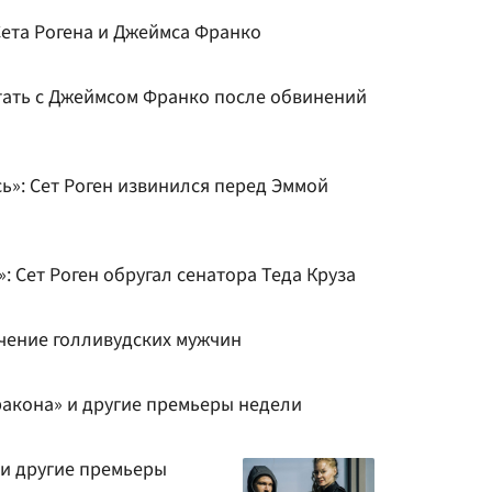
Сета Рогена и Джеймса Франко
отать с Джеймсом Франко после обвинений
сь»: Сет Роген извинился перед Эммой
 Сет Роген обругал сенатора Теда Круза
ечение голливудских мужчин
ракона» и другие премьеры недели
» и другие премьеры