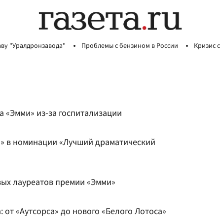
аву "Уралдронзавода"
Проблемы с бензином в России
Кризис с
а «Эмми» из-за госпитализации
» в номинации «Лучший драматический
вых лауреатов премии «Эмми»
: от «Аутсорса» до нового «Белого Лотоса»