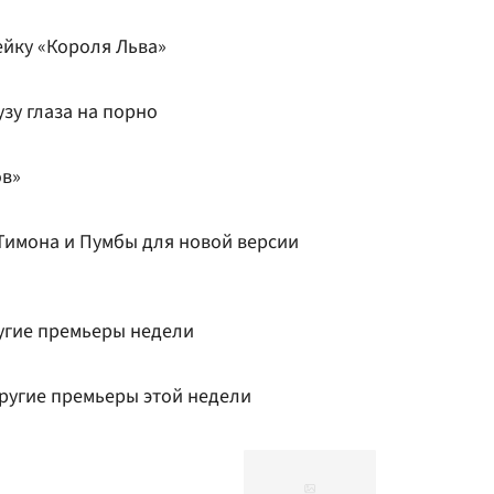
ейку «Короля Льва»
узу глаза на порно
ов»
Тимона и Пумбы для новой версии
угие премьеры недели
другие премьеры этой недели