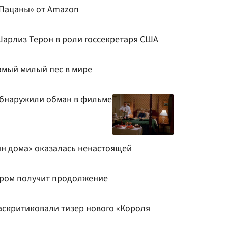
«Пацаны» от Amazon
арлиз Терон в роли госсекретаря США
амый милый пес в мире
 обнаружили обман в фильме
ин дома» оказалась ненастоящей
ером получит продолжение
аскритиковали тизер нового «Короля