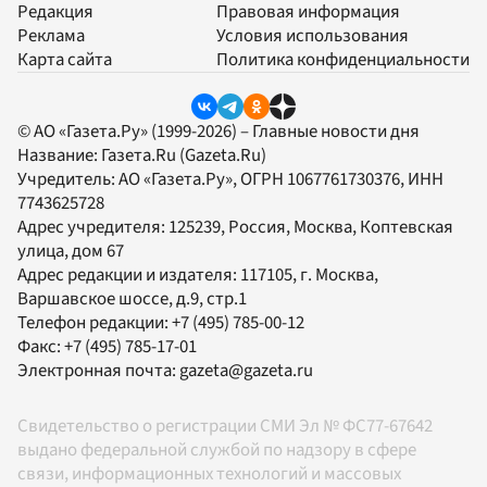
Редакция
Правовая информация
Реклама
Условия использования
Карта сайта
Политика конфиденциальности
© АО «Газета.Ру» (1999-2026) – Главные новости дня
Название:
Газета.Ru
(Gazeta.Ru)
Учредитель:
АО «Газета.Ру»
, ОГРН 1067761730376, ИНН
7743625728
Адрес учредителя: 125239, Россия, Москва, Коптевская
улица, дом 67
Адрес редакции и издателя:
117105
, г.
Москва
,
Варшавское шоссе, д.9, стр.1
Телефон редакции:
+7 (495) 785-00-12
Факс:
+7 (495) 785-17-01
Электронная почта:
gazeta@gazeta.ru
Свидетельство о регистрации СМИ Эл № ФС77-67642
выдано федеральной службой по надзору в сфере
связи, информационных технологий и массовых